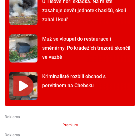
U Tisové hoří skládka. Na místě
zasahuje devět jednotek hasičů, okolí
zahalil kouř
Muž se vloupal do restaurace i
směnárny. Po krádežích trezorů skončil
ve vazbě
Kriminalisté rozbili obchod s
pervitinem na Chebsku
Premium