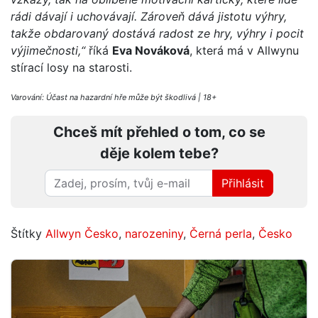
rádi dávají i uchovávají. Zároveň dává jistotu výhry,
takže obdarovaný dostává radost ze hry, výhry i pocit
výjimečnosti,“
říká
Eva Nováková
, která má v Allwynu
stírací losy na starosti.
Varování: Účast na hazardní hře může být škodlivá | 18+
Chceš mít přehled o tom, co se
děje kolem tebe?
Přihlásit
Štítky
Allwyn Česko
,
narozeniny
,
Černá perla
,
Česko