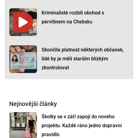
Kriminalisté rozbili obchod s
pervitinem na Chebsku
Skončila platnost některých občanek,
lidé by je měli starším blízkým
zkontrolovat
Nejnovější články
Školky se v září zapojí do nového
projektu. Každé ráno jedno dopravní
pravidlo