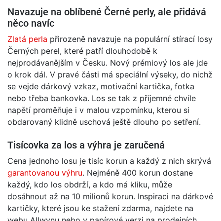
Navazuje na oblíbené Černé perly, ale přidává
něco navíc
Zlatá perla
přirozeně navazuje na populární stírací losy
Černých perel, které patří dlouhodobě k
nejprodávanějším v Česku. Nový prémiový los ale jde
o krok dál. V pravé části má speciální výseky, do nichž
se vejde dárkový vzkaz, motivační kartička, fotka
nebo třeba bankovka. Los se tak z příjemné chvíle
napětí proměňuje i v malou vzpomínku, kterou si
obdarovaný klidně uschová ještě dlouho po setření.
Tisícovka za los a výhra je zaručená
Cena jednoho losu je tisíc korun a každý z nich skrývá
garantovanou výhru
. Nejméně 400 korun dostane
každý, kdo los obdrží, a kdo má kliku, může
dosáhnout až na 10 milionů korun. Inspiraci na dárkové
kartičky, které jsou ke stažení zdarma, najdete na
webu Allwynu nebo v papírové verzi na prodejních