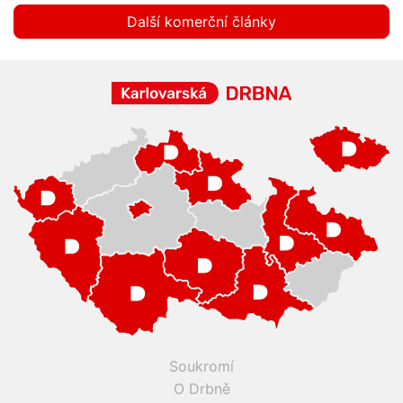
Další komerční články
Soukromí
O Drbně