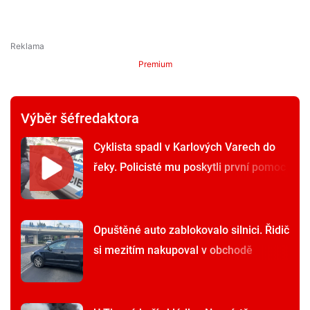
Premium
Výběr šéfredaktora
Cyklista spadl v Karlových Varech do
řeky. Policisté mu poskytli první pomoc
Opuštěné auto zablokovalo silnici. Řidič
si mezitím nakupoval v obchodě