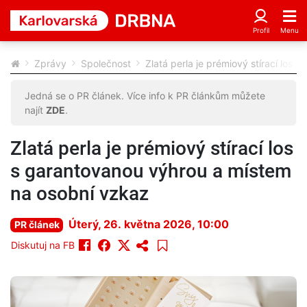
Zprávy
Společnost
Zlatá perla je prémiový stírací los
Jedná se o PR článek. Více info k PR článkům můžete
najít
ZDE
.
Zlatá perla je prémiový stírací los
s garantovanou výhrou a místem
na osobní vzkaz
Úterý, 26. května 2026, 10:00
PR článek
Diskutuj na FB