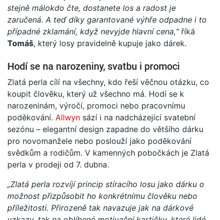
stejně málokdo čte, dostanete los a radost je
zaručená.
A teď díky garantované výhře odpadne i to
případné zklamání, když nevyjde hlavní cena,“
říká
Tomáš
, který losy pravidelně kupuje jako dárek.
Hodí se na narozeniny, svatbu i promoci
Zlatá perla cílí na všechny, kdo řeší věčnou otázku, co
koupit člověku, který už všechno má. Hodí se k
narozeninám, výročí, promoci nebo pracovnímu
poděkování.
Allwyn
sází i na nadcházející svatební
sezónu – elegantní design zapadne do většího dárku
pro novomanžele nebo poslouží jako poděkování
svědkům a rodičům. V kamenných pobočkách je Zlatá
perla v prodeji od 7. dubna.
„Zlatá perla rozvíjí princip stíracího losu jako dárku o
možnost přizpůsobit ho konkrétnímu člověku nebo
příležitosti. Přirozeně tak navazuje jak na dárkové
vzkazy, tak na oblíbené motivační kartičky, které lidé