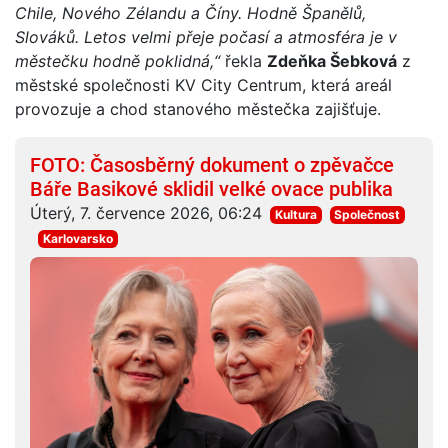
Chile, Nového Zélandu a Číny. Hodně Španělů,
Slováků. Letos velmi přeje počasí a atmosféra je v
městečku hodně poklidná,“
řekla
Zdeňka Šebková
z
městské společnosti KV City Centrum, která areál
provozuje a chod stanového městečka zajišťuje.
FOTO: Časosběrný dokument o zpěvačce
Báře Basikové sklidil velké ovace publika
Úterý, 7. července 2026, 06:24
Kultura
Společnost
Karlovarsko