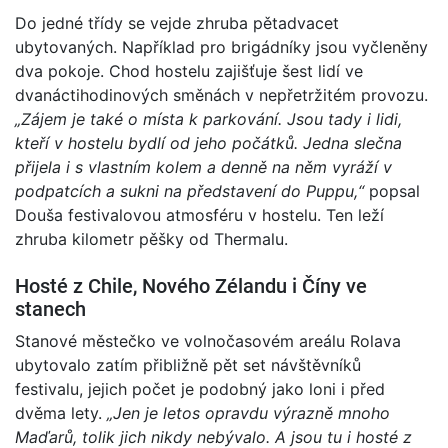
Do jedné třídy se vejde zhruba pětadvacet
ubytovaných. Například pro brigádníky jsou vyčleněny
dva pokoje. Chod hostelu zajišťuje šest lidí ve
dvanáctihodinových směnách v nepřetržitém provozu.
„Zájem je také o místa k parkování. Jsou tady i lidi,
kteří v hostelu bydlí od jeho počátků. Jedna slečna
přijela i s vlastním kolem a denně na něm vyráží v
podpatcích a sukni na představení do Puppu,“
popsal
Douša festivalovou atmosféru v hostelu. Ten leží
zhruba kilometr pěšky od Thermalu.
Hosté z Chile, Nového Zélandu i Číny ve
stanech
Stanové městečko ve volnočasovém areálu Rolava
ubytovalo zatím přibližně pět set návštěvníků
festivalu, jejich počet je podobný jako loni i před
dvěma lety.
„Jen je letos opravdu výrazně mnoho
Maďarů, tolik jich nikdy nebývalo. A jsou tu i hosté z