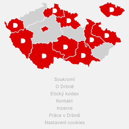
Soukromí
O Drbně
Etický kodex
Kontakt
Inzerce
Práce v Drbně
Nastavení cookies