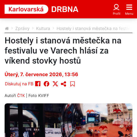
Zprávy
Kultura
Hostely i stanová městečka na festivalu
Hostely i stanová městečka na
festivalu ve Varech hlásí za
víkend stovky hostů
Úterý, 7. července 2026, 13:56
Diskutuj na FB
Autoři
ČTK
| Foto
KVIFF