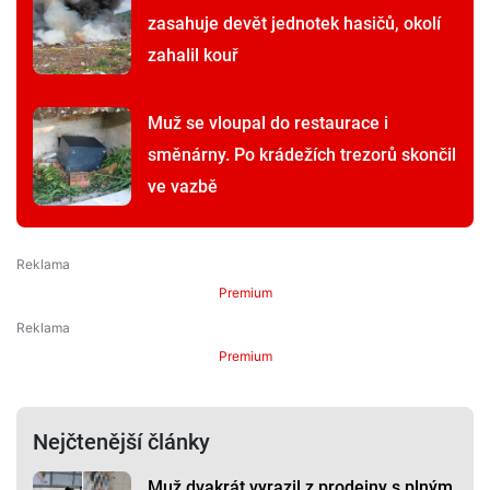
zasahuje devět jednotek hasičů, okolí
zahalil kouř
Muž se vloupal do restaurace i
směnárny. Po krádežích trezorů skončil
ve vazbě
Premium
Premium
Nejčtenější články
Muž dvakrát vyrazil z prodejny s plným