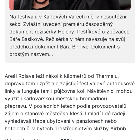
Na festivalu v Karlových Varech měl v nesoutěžní
sekci Zvláštní uvedení premiéru časosběrný
dokument režisérky Heleny Třeštíkové o zpěvačce
Báře Basikové. Režisérka v něm navazuje na svůj
předchozí dokument Bára B.- live. Dokument s
prostým názvem...
Areál Rolava leží několik kilometrů od Thermalu,
dopravu tam i zpět ale zajišťují festivalové autobusové
linky a funguje tam i půjčovna kol. Návštěvníci mohou
využít i karlovarskou městskou hromadnou
přepravu. V posledních letech podle provozovatelů
zájem o stanové městečko klesá. I mladí lidé raději
vyhledávají třeba ubytování v penzionech nebo
hotelech či v bytech prostřednictvím služby Airbnb.