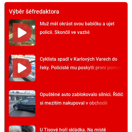
Výběr šéfredaktora
Muž měl okrást svou babičku a ujet
policii. Skončil ve vazbě
Cyklista spadl v Karlových Varech do
řeky. Policisté mu poskytli první pomoc
Opuštěné auto zablokovalo silnici. Řidič
si mezitím nakupoval v obchodě
U Tisové hoří skládka. Na místě