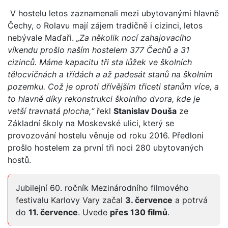
V hostelu letos zaznamenali mezi ubytovanými hlavně
Čechy, o Rolavu mají zájem tradičně i cizinci, letos
nebývale Maďaři.
„Za několik nocí zahajovacího
víkendu prošlo naším hostelem 377 Čechů a 31
cizinců. Máme kapacitu tři sta lůžek ve školních
tělocvičnách a třídách a až padesát stanů na školním
pozemku. Což je oproti dřívějším třiceti stanům více, a
to hlavně díky rekonstrukci školního dvora, kde je
vetší travnatá plocha,“
řekl
Stanislav Douša
ze
Základní školy na Moskevské ulici, který se
provozování hostelu věnuje od roku 2016. Předloni
prošlo hostelem za první tři noci 280 ubytovaných
hostů.
Jubilejní 60. ročník Mezinárodního filmového
festivalu Karlovy Vary začal
3. července
a potrvá
do
11. července
. Uvede
přes 130 filmů
.