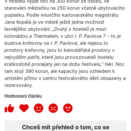
V hostelu vyjde noc na 300 korun za osobu, ve
stanovém městečku na 250 korun včetně ubytovacího
poplatku. Podle mluvčího karlovarského magistrátu
Jana Kopála je ve městě ještě jedna možnost
levnějšího ubytování.
„Druhý z hostelů je mezi
kolonádou a Thermalem, v ulici I. P. Pavlova 7 – to je
budova knihovny na I. P. Pavlova, ale nejsou to
prostory knihovny, jsou to kancelářské prostory v
nejvyšším patře, které jsou provozovateli hostelu
krátkodobě pronajaty jen na dobu festivalu,“
řekl. Noc
tam stojí 390 korun, ale kapacity jsou vzhledem k
umístění přímo v centru festivalového dění obsazeny a
rezervovány.
Hodnocení článku
Chceš mít přehled o tom, co se