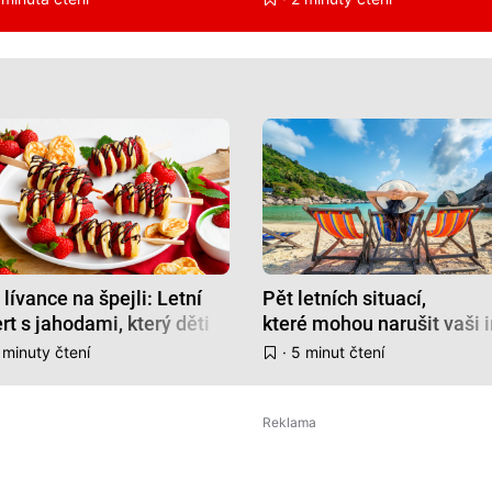
 lívance na špejli: Letní
Pět letních situací,
rt s jahodami, který děti
které mohou narušit vaši 
lova nadchne
pohodu
 minuty čtení
· 5 minut čtení