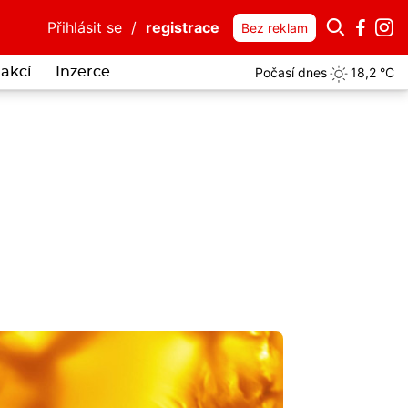
Přihlásit se
/
registrace
Bez reklam
Počasí dnes
18,2 °C
akcí
Inzerce