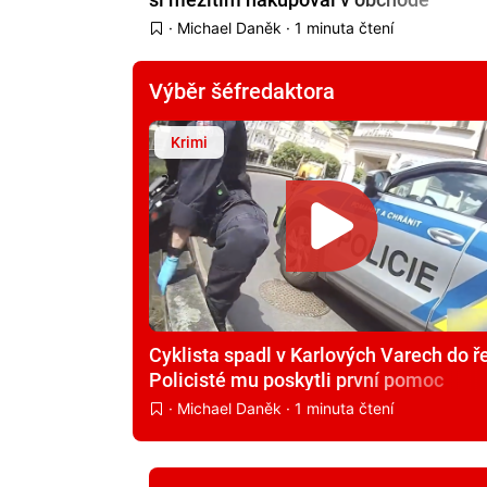
·
Michael Daněk
· 1 minuta čtení
Výběr šéfredaktora
Krimi
Cyklista spadl v Karlových Varech do ř
Policisté mu poskytli první pomoc
·
Michael Daněk
· 1 minuta čtení