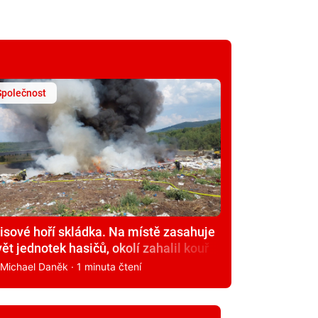
Společnost
isové hoří skládka. Na místě zasahuje
ět jednotek hasičů, okolí zahalil kouř
·
Michael Daněk
· 1 minuta čtení