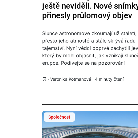
ještě neviděli. Nové snímk
přinesly průlomový objev
Slunce astronomové zkoumají už staletí,
přesto jeho atmosféra stále skrývá řadu
tajemství. Nyní vědci poprvé zachytili jev
který by mohl objasnit, jak vznikají slune
erupce. Podívejte se na pozorování
mezinárodního týmu pomocí jednoho z
nejpokročilejších slunečních teleskopů
·
Veronika Kotmanová
· 4 minuty čtení
světa.
Společnost