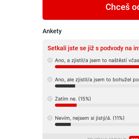
Chceš od
Ankety
Setkali jste se již s podvody na i
Ano, a zjistil/a jsem to naštěstí vča
Ano, ale zjistil/a jsem to bohužel p
Zatím ne. (15%)
Nevím, nejsem si jistý/á. (11%)