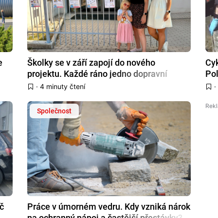
e
Školky se v září zapojí do nového
Cyk
projektu. Každé ráno jedno dopravní
Pol
pravidlo
· 4 minuty čtení
Společnost
ič
Práce v úmorném vedru. Kdy vzniká nárok
na ochranný nápoj a častější přestávky?