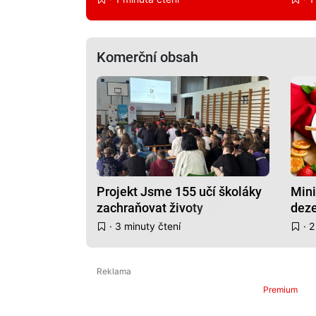
Komerční obsah
Projekt Jsme 155 učí školáky
Mini
zachraňovat životy
deze
dos
· 3 minuty čtení
· 2
Premium