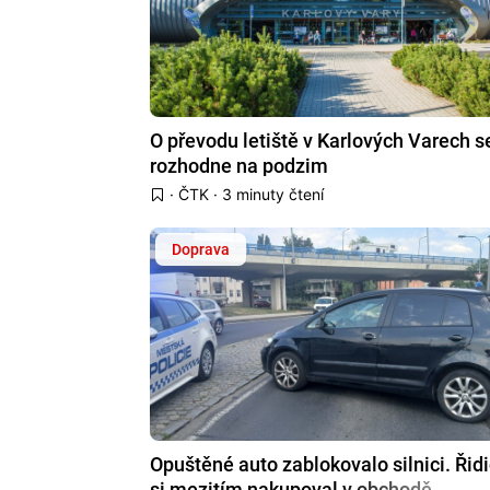
O převodu letiště v Karlových Varech s
rozhodne na podzim
·
ČTK
· 3 minuty čtení
Doprava
Opuštěné auto zablokovalo silnici. Řid
si mezitím nakupoval v obchodě