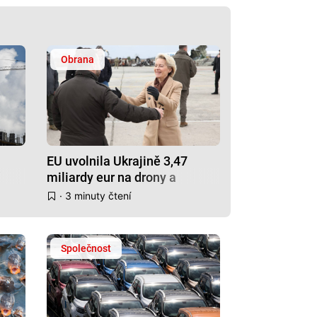
Obrana
EU uvolnila Ukrajině 3,47
miliardy eur na drony a
Gripeny
· 3 minuty čtení
Společnost