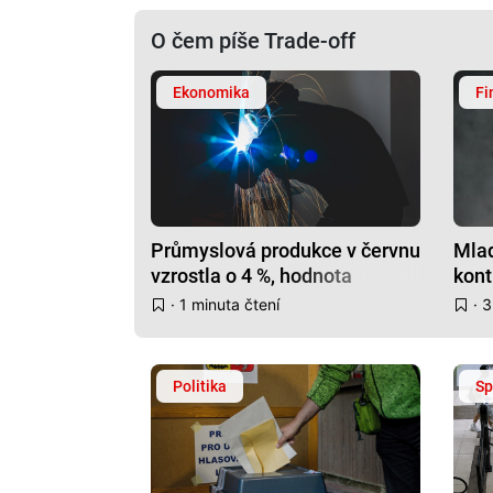
O čem píše Trade-off
Ekonomika
Fi
Průmyslová produkce v červnu
Mlad
vzrostla o 4 %, hodnota
kont
zakázek stoupla
pení
· 1 minuta čtení
· 3
Politika
Sp