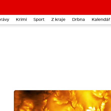
rávy
Krimi
Sport
Z kraje
Drbna
Kalendář 