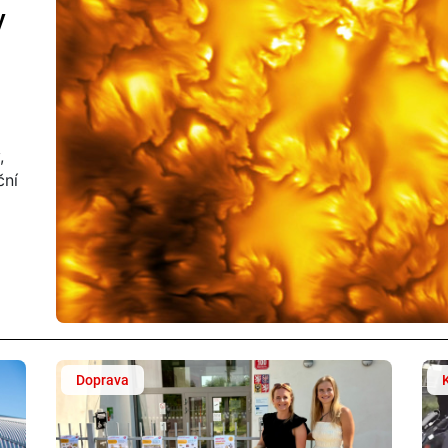
y
,
ční
Doprava