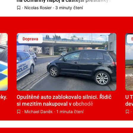
·
Nicolas Rosier
· 3 minuty čtení
Doprava
eky.
Opuštěné auto zablokovalo silnici. Řidič
U T
si mezitím nakupoval v obchodě
dev
·
Michael Daněk
· 1 minuta čtení