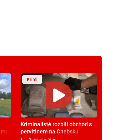
Krimi
s
Kriminalisté rozbili obchod s
tu i
pervitinem na Chebsku
· 2 minuty čtení