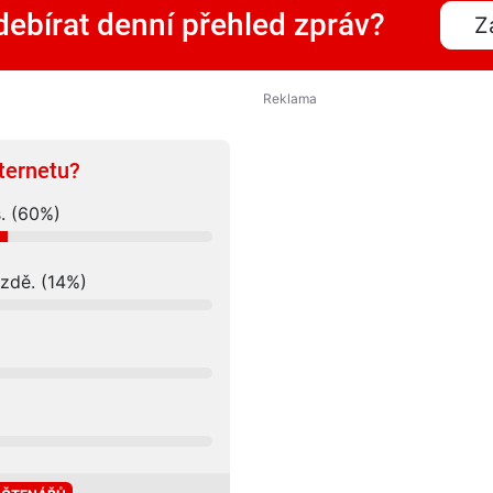
ebírat denní přehled zpráv?
Z
nternetu?
s. (60%)
ozdě. (14%)