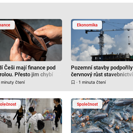
nance
Ekonomika
í Češi mají finance pod
Pozemní stavby podpořily
rolou. Přesto jim chybí
červnový růst stavebnictví
ze na zážitky
 minuty čtení
· 1 minuta čtení
olečnost
Společnost