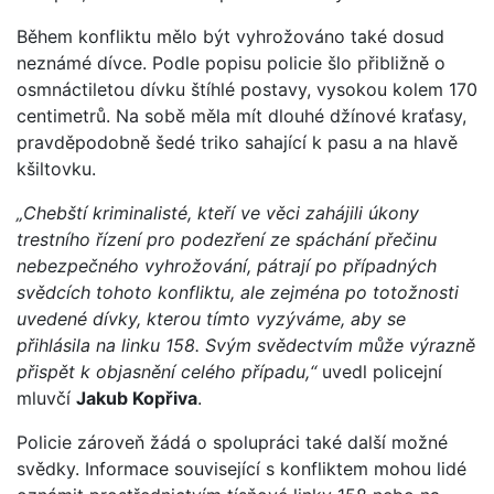
Během konfliktu mělo být vyhrožováno také dosud
neznámé dívce. Podle popisu policie šlo přibližně o
osmnáctiletou dívku štíhlé postavy, vysokou kolem 170
centimetrů. Na sobě měla mít dlouhé džínové kraťasy,
pravděpodobně šedé triko sahající k pasu a na hlavě
kšiltovku.
„Chebští kriminalisté, kteří ve věci zahájili úkony
trestního řízení pro podezření ze spáchání přečinu
nebezpečného vyhrožování, pátrají po případných
svědcích tohoto konfliktu, ale zejména po totožnosti
uvedené dívky, kterou tímto vyzýváme, aby se
přihlásila na linku 158. Svým svědectvím může výrazně
přispět k objasnění celého případu,“
uvedl policejní
mluvčí
Jakub Kopřiva
.
Policie zároveň žádá o spolupráci také další možné
svědky. Informace související s konfliktem mohou lidé