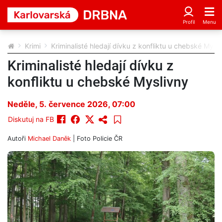
Krimi
Kriminalisté hledají dívku z konfliktu u chebské Mysl
Kriminalisté hledají dívku z
konfliktu u chebské Myslivny
Neděle, 5. července 2026, 07:00
Diskutuj na FB
Autoři
Michael Daněk
| Foto
Policie ČR