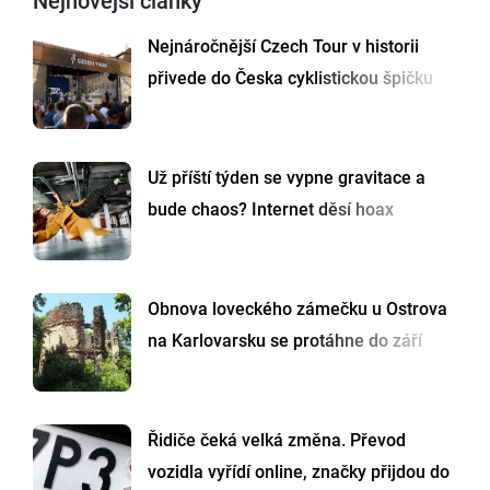
Nejnovější články
Nejnáročnější Czech Tour v historii
přivede do Česka cyklistickou špičku
Už příští týden se vypne gravitace a
bude chaos? Internet děsí hoax
Obnova loveckého zámečku u Ostrova
na Karlovarsku se protáhne do září
Řidiče čeká velká změna. Převod
vozidla vyřídí online, značky přijdou do