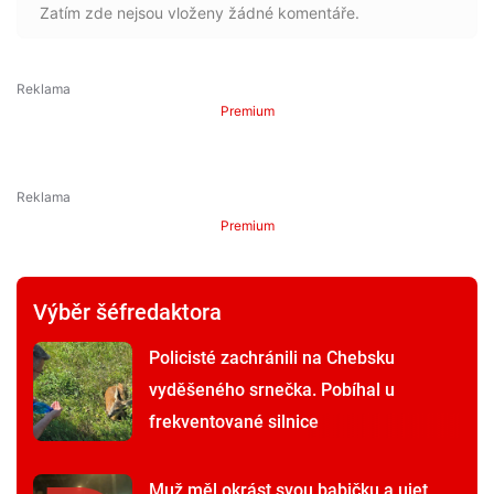
Zatím zde nejsou vloženy žádné komentáře.
Premium
Premium
Výběr šéfredaktora
Policisté zachránili na Chebsku
vyděšeného srnečka. Pobíhal u
frekventované silnice
Muž měl okrást svou babičku a ujet