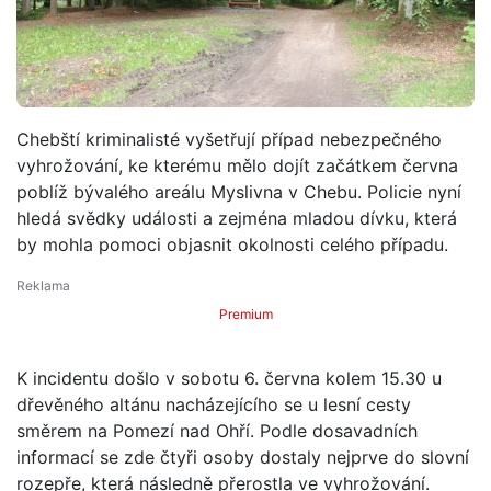
Chebští kriminalisté vyšetřují případ nebezpečného
vyhrožování, ke kterému mělo dojít začátkem června
poblíž bývalého areálu Myslivna v Chebu. Policie nyní
hledá svědky události a zejména mladou dívku, která
by mohla pomoci objasnit okolnosti celého případu.
Premium
K incidentu došlo v sobotu 6. června kolem 15.30 u
dřevěného altánu nacházejícího se u lesní cesty
směrem na Pomezí nad Ohří. Podle dosavadních
informací se zde čtyři osoby dostaly nejprve do slovní
rozepře, která následně přerostla ve vyhrožování.