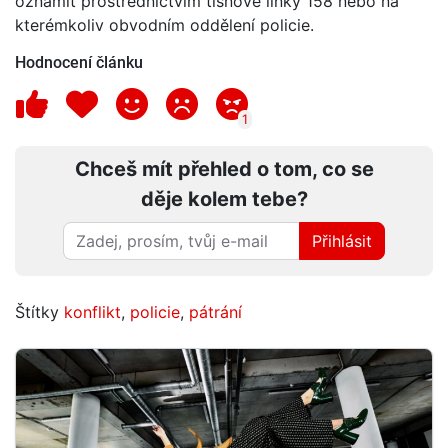
oznámit prostřednictvím tísňové linky 158 nebo na
kterémkoliv obvodním oddělení policie.
Hodnocení článku
1
Chceš mít přehled o tom, co se
děje kolem tebe?
Přihlásit
Štítky
konflikt
,
policie
,
pátrání