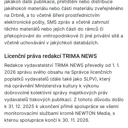
jakákoli další publikace, přetištění nebo distribuce
jakéhokoli materiálu nebo části materiálu zveřejněného
na Drbně, a to včetně šíření prostřednictvím
elektronické pošty, SMS zpráv a včetně zahrnutí
těchto materiálů nebo jejich části do rámců či
překopírování do vnitropodnikové či jiné privátní sítě a
včetně uchovávání v jakýchkoli databázích.
Licenční práva redakcí TRIMA NEWS
Redakce vydavatelství TRIMA NEWS převedly od 1. 1.
2026 správu svého obsahu na Správce licenčních
poplatků vydavatelů (dále také jako SLPV), který
má oprávnění Ministerstva kultury k výkonu
dobrovolné kolektivní správy majetkových práv
vydavatelů tiskových publikací. Z tohoto důvodu došlo
k 31. 12. 2025 k ukončení přímé spolupráce se všemi
monitorovacími službami kromě NEWTON Media, s
kterou spolupráce končí k 30. 11. 2026.