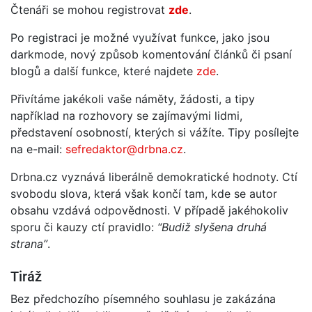
Čtenáři se mohou registrovat
zde
.
Po registraci je možné využívat funkce, jako jsou
darkmode, nový způsob komentování článků či psaní
blogů a další funkce, které najdete
zde
.
Přivítáme jakékoli vaše náměty, žádosti, a tipy
například na rozhovory se zajímavými lidmi,
představení osobností, kterých si vážíte. Tipy posílejte
na e-mail:
sefredaktor@drbna.cz
.
Drbna.cz vyznává liberálně demokratické hodnoty. Ctí
svobodu slova, která však končí tam, kde se autor
obsahu vzdává odpovědnosti. V případě jakéhokoliv
sporu či kauzy ctí pravidlo:
“Budiž slyšena druhá
strana”
.
Tiráž
Bez předchozího písemného souhlasu je zakázána