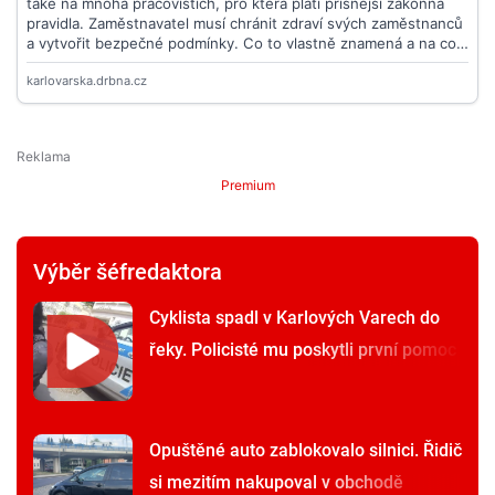
Premium
Výběr šéfredaktora
Cyklista spadl v Karlových Varech do
řeky. Policisté mu poskytli první pomoc
Opuštěné auto zablokovalo silnici. Řidič
si mezitím nakupoval v obchodě