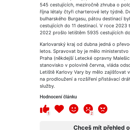
545 cestujících, meziročně zhruba o pol
října létaly čtyři charterové lety týdně.
bulharského Burgasu, pátou destinací byl
cestujících do 11 destinací. V roce 2023 t
2022 prošlo letištěm 5935 cestujících do
Karlovarský kraj od dubna jedná o převodu
letos. Spravovat by je mělo ministerstvo
Praha (někdejší Letecké opravny Malešice
stanovisko v polovině června, vláda ods
Letiště Karlovy Vary by mělo zajišťovat v
na prodloužení a rozšíření přistávací dr
služby.
Hodnocení článku
1
2
Chceš mít přehled o