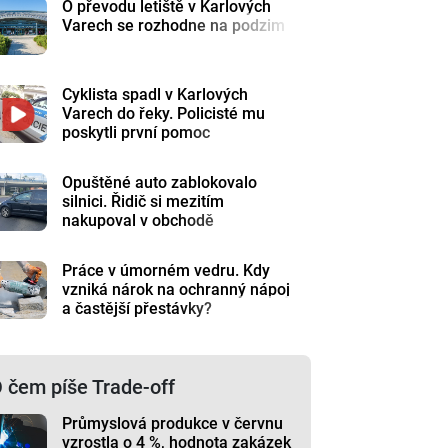
O převodu letiště v Karlových
Varech se rozhodne na podzim
Cyklista spadl v Karlových
Varech do řeky. Policisté mu
poskytli první pomoc
Opuštěné auto zablokovalo
silnici. Řidič si mezitím
nakupoval v obchodě
Práce v úmorném vedru. Kdy
vzniká nárok na ochranný nápoj
a častější přestávky?
 čem píše Trade-off
Průmyslová produkce v červnu
vzrostla o 4 %, hodnota zakázek