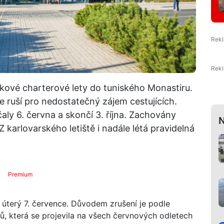
nkové charterové lety do tuniského Monastiru.
e ruší pro nedostatečný zájem cestujících.
ly 6. června a skončí 3. října. Zachovány
N
Z karlovarského letiště i nadále létá pravidelná
Premium
a úterý 7. července. Důvodem zrušení je podle
tů, která se projevila na všech červnových odletech