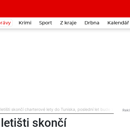
rávy
Krimi
Sport
Z kraje
Drbna
Kalendář 
etišti skončí charterové lety do Tuniska, poslední let bude zítra
etišti skončí