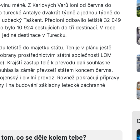
ovinu méně. Z Karlových Varů loni od června do
 Do turecké Antalye dvakrát týdně a jednou týdně do
 uzbecký Taškent. Předloni odbavilo letiště 32 049
o bylo 10 924 cestujících do tří destinací. V roce
 jediné destinace v Turecku.
 letiště do majetku státu. Ten je v plánu ještě
 obrany prostřednictvím státní společnosti LOM
). Krajští zastupitelé k převodu dali souhlasné
ouhlasila záměr převzetí státem koncem června.
ojenský i civilní provoz. Rovněž pokračují přípravy
áhy i na budování základny letecké záchranné
O
 tom, co se děje kolem tebe?