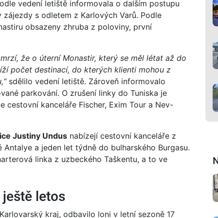
podle vedení letiště informovala o dalším postupu
y zájezdy s odletem z Karlových Varů. Podle
astiru obsazeny zhruba z poloviny, první
mrzí, že o úterní Monastir, který se měl létat až do
íží počet destinací, do kterých klienti mohou z
,“
sdělilo vedení letiště. Zároveň informovalo
vané parkování. O zrušení linky do Tuniska je
je cestovní kanceláře Fischer, Exim Tour a Nev-
ice Justiny Undus
nabízejí cestovní kanceláře z
é Antalye a jeden let týdně do bulharského Burgasu.
arterová linka z uzbeckého Taškentu, a to ve
N
 ještě letos
Karlovarský kraj, odbavilo loni v letní sezoně 17