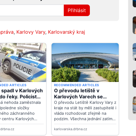
Přihlásit
správa
,
Karlovy Vary
,
Karlovarský kraj