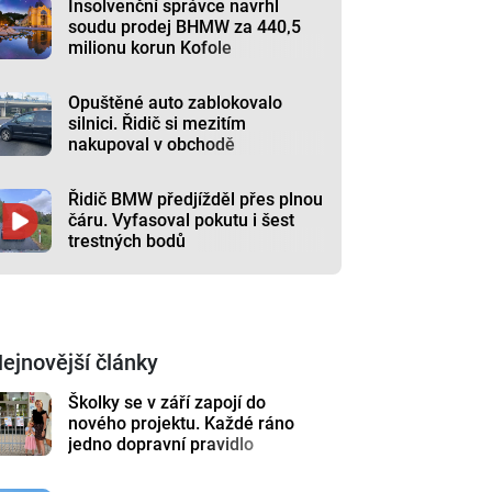
Insolvenční správce navrhl
soudu prodej BHMW za 440,5
milionu korun Kofole
Opuštěné auto zablokovalo
silnici. Řidič si mezitím
nakupoval v obchodě
Řidič BMW předjížděl přes plnou
čáru. Vyfasoval pokutu i šest
trestných bodů
ejnovější články
Školky se v září zapojí do
nového projektu. Každé ráno
jedno dopravní pravidlo