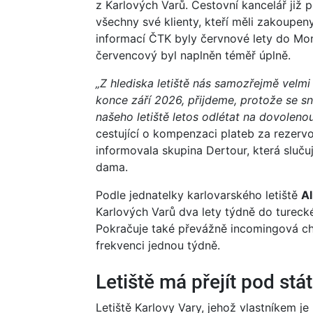
z Karlových Varů. Cestovní kancelář již 
všechny své klienty, kteří měli zakoupen
informací ČTK byly červnové lety do Mon
červencový byl naplněn téměř úplně.
„Z hlediska letiště nás samozřejmě velmi 
konce září 2026, přijdeme, protože se sn
našeho letiště letos odlétat na dovolenou
cestující o kompenzaci plateb za rezervo
informovala skupina Dertour, která sluču
dama.
Podle jednatelky karlovarského letiště
Al
Karlových Varů dva lety týdně do tureck
Pokračuje také převážně incomingová ch
frekvenci jednou týdně.
Letiště má přejít pod stát
Letiště Karlovy Vary, jehož vlastníkem je 