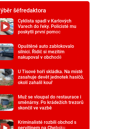
ýběr šéfredaktora
Cyklista spadl v Karlových
Varech do řeky. Policisté mu
poskytli první pomoc
Opuštěné auto zablokovalo
silnici. Řidič si mezitím
nakupoval v obchodě
U Tisové hoří skládka. Na místě
zasahuje devět jednotek hasičů,
okolí zahalil kouř
Muž se vloupal do restaurace i
směnárny. Po krádežích trezorů
skončil ve vazbě
Kriminalisté rozbili obchod s
pervitinem na Chebsku