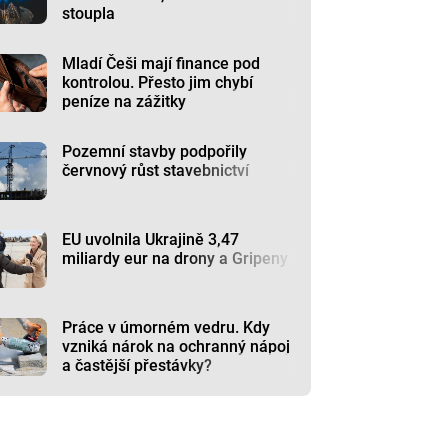
stoupla
Mladí Češi mají finance pod
kontrolou. Přesto jim chybí
peníze na zážitky
Pozemní stavby podpořily
červnový růst stavebnictví
EU uvolnila Ukrajině 3,47
miliardy eur na drony a Gripeny
Práce v úmorném vedru. Kdy
vzniká nárok na ochranný nápoj
a častější přestávky?