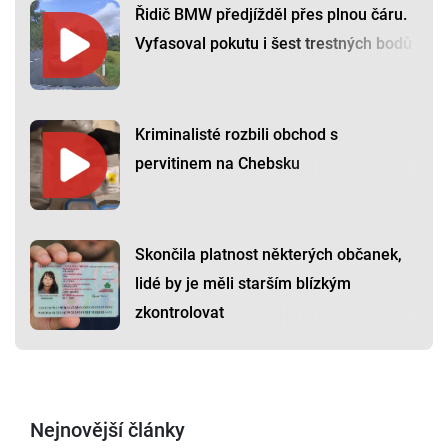
Řidič BMW předjížděl přes plnou čáru.
Vyfasoval pokutu i šest trestných bodů
Kriminalisté rozbili obchod s
pervitinem na Chebsku
Skončila platnost některých občanek,
lidé by je měli starším blízkým
zkontrolovat
Nejnovější články