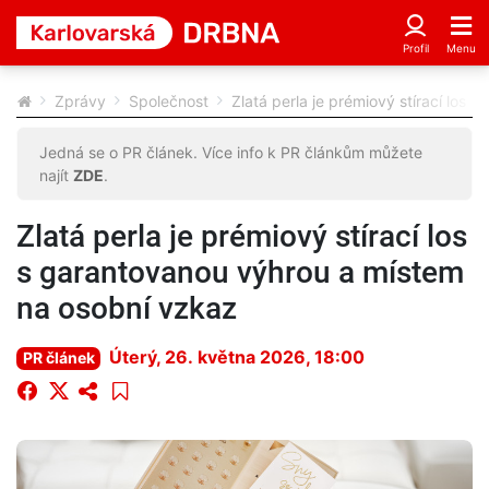
Zprávy
Společnost
Zlatá perla je prémiový stírací los
Jedná se o PR článek. Více info k PR článkům můžete
najít
ZDE
.
Zlatá perla je prémiový stírací los
s garantovanou výhrou a místem
na osobní vzkaz
Úterý, 26. května 2026, 18:00
PR článek