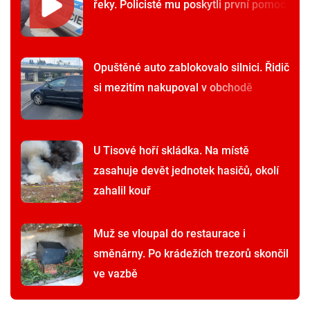
řeky. Policisté mu poskytli první pomoc
Opuštěné auto zablokovalo silnici. Řidič
si mezitím nakupoval v obchodě
U Tisové hoří skládka. Na místě
zasahuje devět jednotek hasičů, okolí
zahalil kouř
Muž se vloupal do restaurace i
směnárny. Po krádežích trezorů skončil
ve vazbě