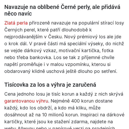
Navazuje na oblíbené Černé perly, ale přidává
něco navíc
Zlatá perla
přirozeně navazuje na populární stírací losy
Černých perel, které patří dlouhodobě k
nejprodávanějším v Česku. Nový prémiový los ale jde
o krok dál. V pravé části má speciální výseky, do nichž
se vejde dárkový vzkaz, motivační kartička, fotka
nebo třeba bankovka. Los se tak z příjemné chvíle
napětí proměňuje i v malou vzpomínku, kterou si
obdarovaný klidně uschová ještě dlouho po setření.
Tisícovka za los a výhra je zaručená
Cena jednoho losu je tisíc korun a každý z nich skrývá
garantovanou výhru
. Nejméně 400 korun dostane
každý, kdo los obdrží, a kdo má kliku, může
dosáhnout až na 10 milionů korun. Inspiraci na dárkové
kartičky, které jsou ke stažení zdarma, najdete na
webu Allwynu nebo v papírové verzi na prodejních