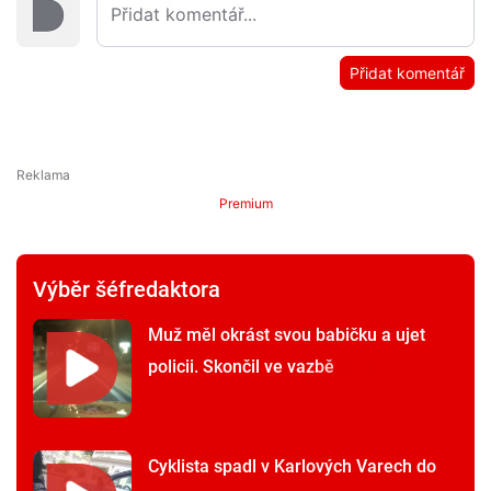
Přidat komentář
Premium
Výběr šéfredaktora
Muž měl okrást svou babičku a ujet
policii. Skončil ve vazbě
Cyklista spadl v Karlových Varech do