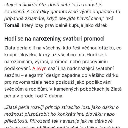
stejně málokdo čte, dostanete los a radost je
zaručená.
A teď díky garantované výhře odpadne i to
případné zklamání, když nevyjde hlavní cena,“
říká
Tomáš
, který losy pravidelně kupuje jako dárek.
Hodí se na narozeniny, svatbu i promoci
Zlatá perla cílí na všechny, kdo řeší věčnou otázku, co
koupit člověku, který už všechno má. Hodí se k
narozeninám, výročí, promoci nebo pracovnímu
poděkování.
Allwyn
sází i na nadcházející svatební
sezónu – elegantní design zapadne do většího dárku
pro novomanžele nebo poslouží jako poděkování
svědkům a rodičům. V kamenných pobočkách je Zlatá
perla v prodeji od 7. dubna.
„Zlatá perla rozvíjí princip stíracího losu jako dárku o
možnost přizpůsobit ho konkrétnímu člověku nebo
příležitosti. Přirozeně tak navazuje jak na dárkové
vzkazy, tak na oblíbené motivační kartičky, které lidé