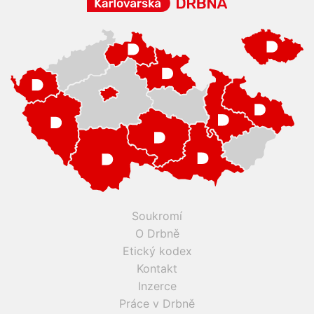
Soukromí
O Drbně
Etický kodex
Kontakt
Inzerce
Práce v Drbně