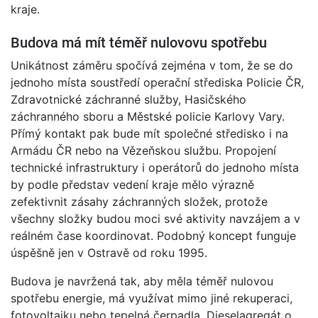
kraje.
Budova má mít téměř nulovovu spotřebu
Unikátnost záměru spočívá zejména v tom, že se do
jednoho místa soustředí operační střediska Policie ČR,
Zdravotnické záchranné služby, Hasičského
záchranného sboru a Městské policie Karlovy Vary.
Přímý kontakt pak bude mít společné středisko i na
Armádu ČR nebo na Vězeňskou službu. Propojení
technické infrastruktury i operátorů do jednoho místa
by podle představ vedení kraje mělo výrazně
zefektivnit zásahy záchranných složek, protože
všechny složky budou moci své aktivity navzájem a v
reálném čase koordinovat. Podobný koncept funguje
úspěšně jen v Ostravě od roku 1995.
Budova je navržená tak, aby měla téměř nulovou
spotřebu energie, má využívat mimo jiné rekuperaci,
fotovoltaiku nebo tepelná čerpadla. Dieselagregát o