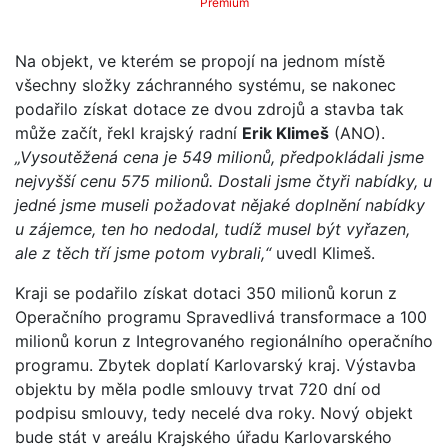
Premium
Na objekt, ve kterém se propojí na jednom místě
všechny složky záchranného systému, se nakonec
podařilo získat dotace ze dvou zdrojů a stavba tak
může začít, řekl krajský radní
Erik Klimeš
(ANO).
„Vysoutěžená cena je 549 milionů, předpokládali jsme
nejvyšší cenu 575 milionů. Dostali jsme čtyři nabídky, u
jedné jsme museli požadovat nějaké doplnění nabídky
u zájemce, ten ho nedodal, tudíž musel být vyřazen,
ale z těch tří jsme potom vybrali,“
uvedl Klimeš.
Kraji se podařilo získat dotaci 350 milionů korun z
Operačního programu Spravedlivá transformace a 100
milionů korun z Integrovaného regionálního operačního
programu. Zbytek doplatí Karlovarský kraj. Výstavba
objektu by měla podle smlouvy trvat 720 dní od
podpisu smlouvy, tedy necelé dva roky. Nový objekt
bude stát v areálu Krajského úřadu Karlovarského