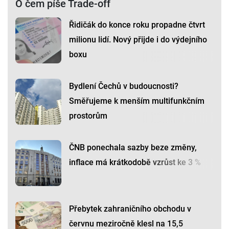
O čem píše Trade-off
Řidičák do konce roku propadne čtvrt
milionu lidí. Nový přijde i do výdejního
boxu
Bydlení Čechů v budoucnosti?
Směřujeme k menším multifunkčním
prostorům
ČNB ponechala sazby beze změny,
inflace má krátkodobě vzrůst ke 3 %
Přebytek zahraničního obchodu v
červnu meziročně klesl na 15,5