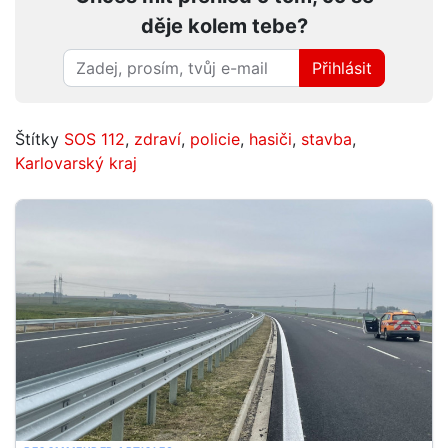
děje kolem tebe?
Přihlásit
Štítky
SOS 112
,
zdraví
,
policie
,
hasiči
,
stavba
,
Karlovarský kraj