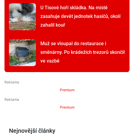
U Tisové hoří skládka. Na místě
zasahuje devět jednotek hasičů, okolí
zahalil kouř
Muž se vloupal do restaurace i
směnárny. Po krádežích trezorů skončil
ve vazbě
Premium
Premium
Nejnovější články