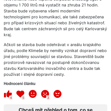
objemu 1 700 litrů má vystačit na zhruba 21 hodin.
Stavba bude vybavena všemi moderními
technologiemi pro komunikaci, ale také zabezpečena
pro případ krizových situací nebo živelných katastrof.
Bude tak centrem záchranných sil pro celý Karlovarský
kraj.
Ačkoli se stavba bude odehrávat v areálu krajského
úřadu, podle Klimeše by neměly vznikat dopravní nebo
jiné problémy související se stavbou. Staveniště bude
prostorově navazovat na postupně dokončovanou
stavbu Karlovarského inovačního centra a bude tak
používat i stejné dopravní cesty.
Hodnocení článku
4
5
3
Chceš mít přehled o tom, co se