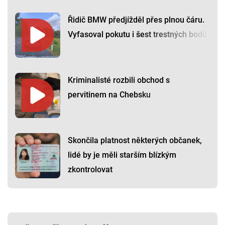
Řidič BMW předjížděl přes plnou čáru.
Vyfasoval pokutu i šest trestných bodů
Kriminalisté rozbili obchod s
pervitinem na Chebsku
Skončila platnost některých občanek,
lidé by je měli starším blízkým
zkontrolovat