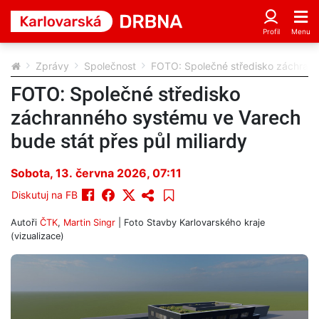
Zprávy
Společnost
FOTO: Společné středisko záchranné
FOTO: Společné středisko
záchranného systému ve Varech
bude stát přes půl miliardy
Sobota, 13. června 2026, 07:11
Diskutuj na FB
Autoři
ČTK
,
Martin Singr
| Foto
Stavby Karlovarského kraje
(vizualizace)