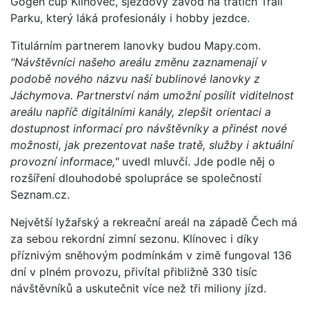
Gogen cup Klínovec, sjezdový závod na tratích Trail
Parku, který láká profesionály i hobby jezdce.
Titulárním partnerem lanovky budou Mapy.com.
"Návštěvníci našeho areálu změnu zaznamenají v
podobě nového názvu naší bublinové lanovky z
Jáchymova. Partnerství nám umožní posílit viditelnost
areálu napříč digitálními kanály, zlepšit orientaci a
dostupnost informací pro návštěvníky a přinést nové
možnosti, jak prezentovat naše tratě, služby i aktuální
provozní informace,"
uvedl mluvčí. Jde podle něj o
rozšíření dlouhodobé spolupráce se společností
Seznam.cz.
Největší lyžařský a rekreační areál na západě Čech má
za sebou rekordní zimní sezonu. Klínovec i díky
příznivým sněhovým podmínkám v zimě fungoval 136
dní v plném provozu, přivítal přibližně 330 tisíc
návštěvníků a uskutečnit více než tři miliony jízd.