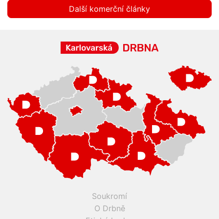
Další komerční články
Soukromí
O Drbně