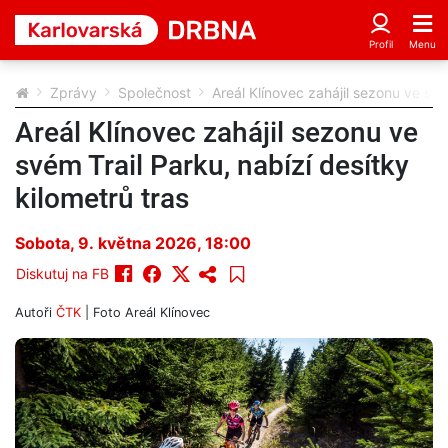
Zprávy
Společnost
Areál Klínovec zahájil sezonu ve své
Areál Klínovec zahájil sezonu ve
svém Trail Parku, nabízí desítky
kilometrů tras
Sobota, 9. května 2026, 18:00
Diskutuj na FB
Autoři
ČTK
| Foto
Areál Klínovec