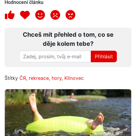
Hodnocení článku
Chceš mít přehled o tom, co se
děje kolem tebe?
Přihlásit
Štítky
ČR
,
rekreace
,
hory
,
Klínovec