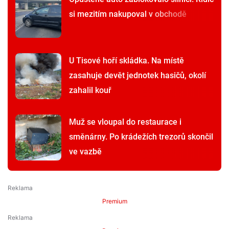
si mezitím nakupoval v obchodě
U Tisové hoří skládka. Na místě
zasahuje devět jednotek hasičů, okolí
zahalil kouř
Muž se vloupal do restaurace i
směnárny. Po krádežích trezorů skončil
ve vazbě
Premium