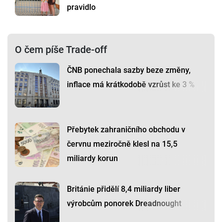
pravidlo
O čem píše Trade-off
ČNB ponechala sazby beze změny,
inflace má krátkodobě vzrůst ke 3 %
Přebytek zahraničního obchodu v
červnu meziročně klesl na 15,5
miliardy korun
Británie přidělí 8,4 miliardy liber
výrobcům ponorek Dreadnought