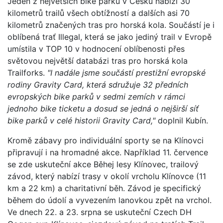
Jeden z největších bike parků v Česku nabízí 30
kilometrů trailů všech obtížností a dalších asi 70
kilometrů značených tras pro horská kola. Součástí je i
oblíbená trať Illegal, která se jako jediný trail v Evropě
umístila v TOP 10 v hodnocení oblíbenosti přes
světovou největší databázi tras pro horská kola
Trailforks.
"I nadále jsme součástí prestižní evropské
rodiny Gravity Card, která sdružuje 32 předních
evropských bike parků v sedmi zemích v rámci
jednoho bike ticketu a dosud se jedná o nejširší síť
bike parků v celé historii Gravity Card,"
doplnil Kubín.
Kromě zábavy pro individuální sporty se na Klínovci
připravují i na hromadné akce. Například 11. července
se zde uskuteční akce Běhej lesy Klínovec, trailový
závod, který nabízí trasy v okolí vrcholu Klínovce (11
km a 22 km) a charitativní běh. Závod je specifický
během do údolí a vyvezením lanovkou zpět na vrchol.
Ve dnech 22. a 23. srpna se uskuteční Czech DH