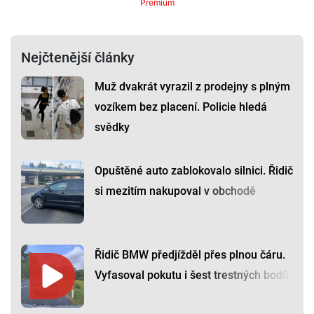
Premium
Nejčtenější články
Muž dvakrát vyrazil z prodejny s plným
vozíkem bez placení. Policie hledá
svědky
Opuštěné auto zablokovalo silnici. Řidič
si mezitím nakupoval v obchodě
Řidič BMW předjížděl přes plnou čáru.
Vyfasoval pokutu i šest trestných bodů