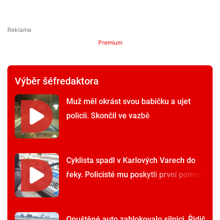
Premium
Výběr šéfredaktora
Muž měl okrást svou babičku a ujet
policii. Skončil ve vazbě
Cyklista spadl v Karlových Varech do
řeky. Policisté mu poskytli první pomoc
Opuštěné auto zablokovalo silnici. Řidič