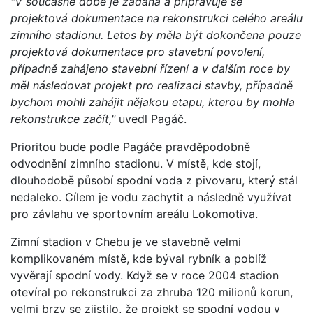
"V současné době je zadána a připravuje se
projektová dokumentace na rekonstrukci celého areálu
zimního stadionu. Letos by měla být dokončena pouze
projektová dokumentace pro stavební povolení,
případně zahájeno stavební řízení a v dalším roce by
měl následovat projekt pro realizaci stavby, případně
bychom mohli zahájit nějakou etapu, kterou by mohla
rekonstrukce začít,"
uvedl Pagáč.
Prioritou bude podle Pagáče pravděpodobně
odvodnění zimního stadionu. V místě, kde stojí,
dlouhodobě působí spodní voda z pivovaru, který stál
nedaleko. Cílem je vodu zachytit a následně využívat
pro závlahu ve sportovním areálu Lokomotiva.
Zimní stadion v Chebu je ve stavebně velmi
komplikovaném místě, kde býval rybník a poblíž
vyvěrají spodní vody. Když se v roce 2004 stadion
otevíral po rekonstrukci za zhruba 120 milionů korun,
velmi brzy se zjistilo, že projekt se spodní vodou v