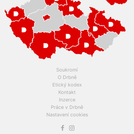
Soukromí
O Drbně
Etický kodex
Kontakt
Inzerce
Práce v Drbně
Nastavení cookies