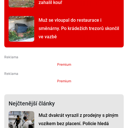
zahalil kouř
Muž se vloupal do restaurace i
směnárny. Po krádežích trezorů skončil
ve vazbě
Premium
Premium
Nejčtenější články
Muž dvakrát vyrazil z prodejny s plným
vozíkem bez placení. Policie hledá