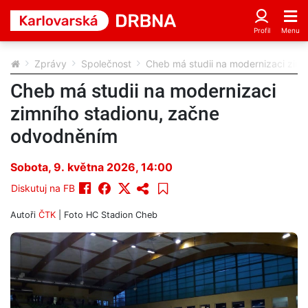
Zprávy
Společnost
Cheb má studii na modernizaci zim
Cheb má studii na modernizaci
zimního stadionu, začne
odvodněním
Sobota, 9. května 2026, 14:00
Diskutuj na FB
Autoři
ČTK
| Foto
HC Stadion Cheb