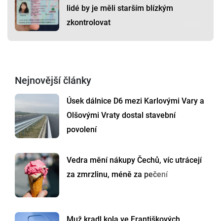
lidé by je měli starším blízkým
zkontrolovat
Nejnovější články
Úsek dálnice D6 mezi Karlovými Vary a
Olšovými Vraty dostal stavební
povolení
Vedra mění nákupy Čechů, víc utrácejí
za zmrzlinu, méně za pečení
Muž kradl kola ve Františkových