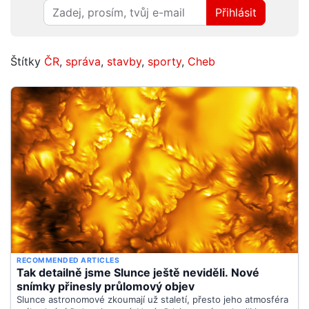
Přihlásit
Štítky
ČR
,
správa
,
stavby
,
sporty
,
Cheb