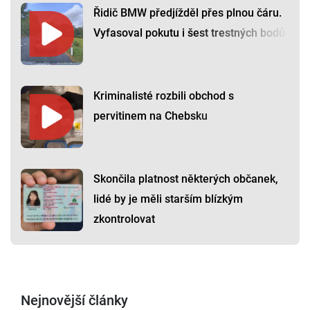
Řidič BMW předjížděl přes plnou čáru.
Vyfasoval pokutu i šest trestných bodů
Kriminalisté rozbili obchod s
pervitinem na Chebsku
Skončila platnost některých občanek,
lidé by je měli starším blízkým
zkontrolovat
Nejnovější články