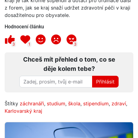
kraji je tak kromě stipendií a dotací pro ordinace další
z forem, jak se kraj snaží udržet zdravotní péči v kraji
dosažitelnou pro obyvatele.
Hodnocení článku
3
1
3
Chceš mít přehled o tom, co se
děje kolem tebe?
Přihlásit
Štítky
záchranáři
,
studium
,
škola
,
stipendium
,
zdraví
,
Karlovarský kraj