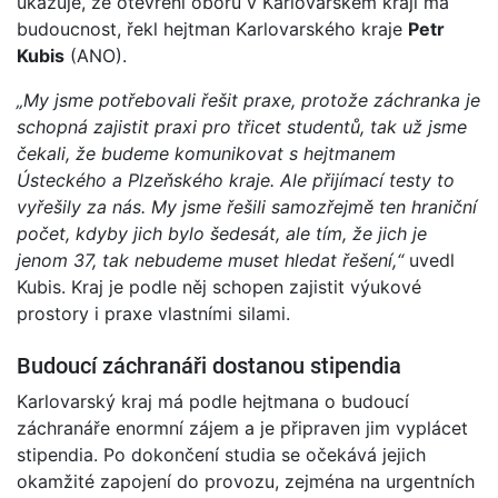
ukazuje, že otevření oboru v Karlovarském kraji má
budoucnost, řekl hejtman Karlovarského kraje
Petr
Kubis
(ANO).
„My jsme potřebovali řešit praxe, protože záchranka je
schopná zajistit praxi pro třicet studentů, tak už jsme
čekali, že budeme komunikovat s hejtmanem
Ústeckého a Plzeňského kraje. Ale přijímací testy to
vyřešily za nás. My jsme řešili samozřejmě ten hraniční
počet, kdyby jich bylo šedesát, ale tím, že jich je
jenom 37, tak nebudeme muset hledat řešení,“
uvedl
Kubis. Kraj je podle něj schopen zajistit výukové
prostory i praxe vlastními silami.
Budoucí záchranáři dostanou stipendia
Karlovarský kraj má podle hejtmana o budoucí
záchranáře enormní zájem a je připraven jim vyplácet
stipendia. Po dokončení studia se očekává jejich
okamžité zapojení do provozu, zejména na urgentních