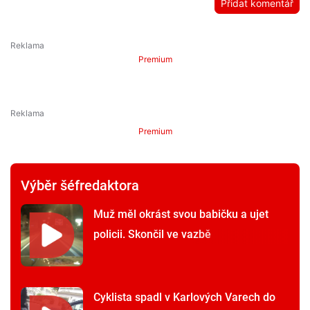
Přidat komentář
Premium
Premium
Výběr šéfredaktora
Muž měl okrást svou babičku a ujet
policii. Skončil ve vazbě
Cyklista spadl v Karlových Varech do