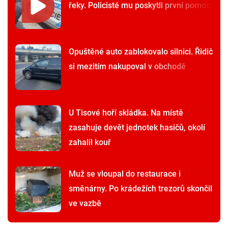
řeky. Policisté mu poskytli první pomoc
Opuštěné auto zablokovalo silnici. Řidič
si mezitím nakupoval v obchodě
U Tisové hoří skládka. Na místě
zasahuje devět jednotek hasičů, okolí
zahalil kouř
Muž se vloupal do restaurace i
směnárny. Po krádežích trezorů skončil
ve vazbě