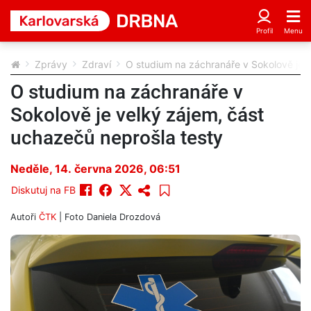
Zprávy
Zdraví
O studium na záchranáře v Sokolově je v
O studium na záchranáře v
Sokolově je velký zájem, část
uchazečů neprošla testy
Neděle, 14. června 2026, 06:51
Diskutuj na FB
Autoři
ČTK
| Foto
Daniela Drozdová