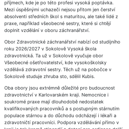
příjmech, kde je po této profesi vysoká poptávka.
Mezi úspěšnými uchazeči nejsou přitom jen čerství
absolventi středních škol s maturitou, ale také lidé z
praxe, například všeobecné sestry, které si chtějí
doplnit vzdělání v oboru záchranářství.
Obor Zdravotnické záchranářství nabízí od studijního
roku 2026/2027 v Sokolově Vysoká škola
zdravotnická. Ta už v Sokolově vyučuje obor
Všeobecné ošetřovatelství, kde vysokoškolsky
vzdělává zdravotní sestry. Těch už na pobočce v
Sokolově studuje zhruba sto, sdělil Kubis.
Oba obory jsou extrémně důležité pro budoucnost
zdravotnictví v Karlovarském kraji. Nemocnice i
soukromé praxe mají dlouhodobě nedostatek
kvalifikovaných pracovníků a s postupným stárnutím
populace stárnou a do důchodu odcházejí i lékaři a
zdravotničtí pracovníci. Podpora vzdělávání přímo v