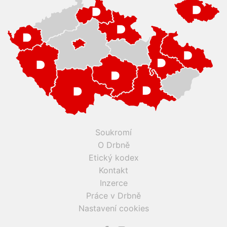
Soukromí
O Drbně
Etický kodex
Kontakt
Inzerce
Práce v Drbně
Nastavení cookies