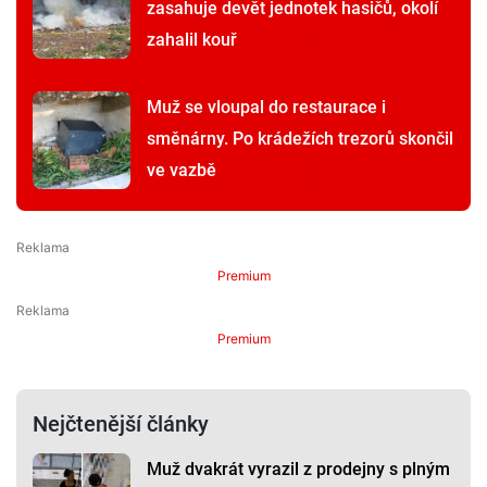
zasahuje devět jednotek hasičů, okolí
zahalil kouř
Muž se vloupal do restaurace i
směnárny. Po krádežích trezorů skončil
ve vazbě
Premium
Premium
Nejčtenější články
Muž dvakrát vyrazil z prodejny s plným