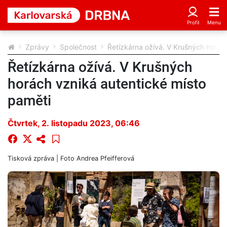
Zprávy
Společnost
Řetízkárna ožívá. V Krušných horác
Řetízkárna ožívá. V Krušných
horách vzniká autentické místo
paměti
Čtvrtek, 2. listopadu 2023, 06:46
Tisková zpráva | Foto
Andrea Pfeifferová