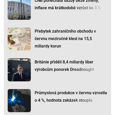
ČNB ponechala sazby beze změny,
inflace má krátkodobě vzrůst ke 3 %
Přebytek zahraničního obchodu v
červnu meziročně klesl na 15,5
miliardy korun
Británie přidělí 8,4 miliardy liber
výrobcům ponorek Dreadnought
Průmyslová produkce v červnu vzrostla
o 4 %, hodnota zakázek stoupla