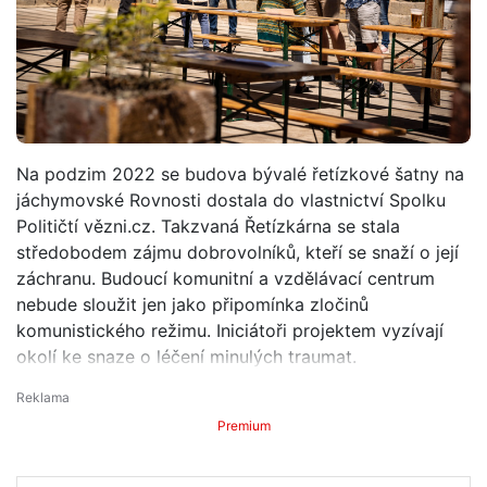
Na podzim 2022 se budova bývalé řetízkové šatny na
jáchymovské Rovnosti dostala do vlastnictví Spolku
Političtí vězni.cz. Takzvaná Řetízkárna se stala
středobodem zájmu dobrovolníků, kteří se snaží o její
záchranu. Budoucí komunitní a vzdělávací centrum
nebude sloužit jen jako připomínka zločinů
komunistického režimu. Iniciátoři projektem vyzívají
okolí ke snaze o léčení minulých traumat.
Premium