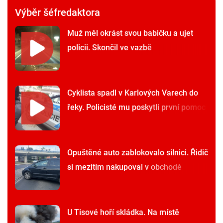
Výběr šéfredaktora
Muž měl okrást svou babičku a ujet
policii. Skončil ve vazbě
Cyklista spadl v Karlových Varech do
řeky. Policisté mu poskytli první pomoc
Opuštěné auto zablokovalo silnici. Řidič
si mezitím nakupoval v obchodě
U Tisové hoří skládka. Na místě