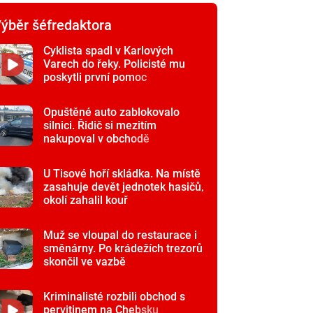
ýběr šéfredaktora
Cyklista spadl v Karlových
Varech do řeky. Policisté mu
poskytli první pomoc
Opuštěné auto zablokovalo
silnici. Řidič si mezitím
nakupoval v obchodě
U Tisové hoří skládka. Na místě
zasahuje devět jednotek hasičů,
okolí zahalil kouř
Muž se vloupal do restaurace i
směnárny. Po krádežích trezorů
skončil ve vazbě
Kriminalisté rozbili obchod s
pervitinem na Chebsku