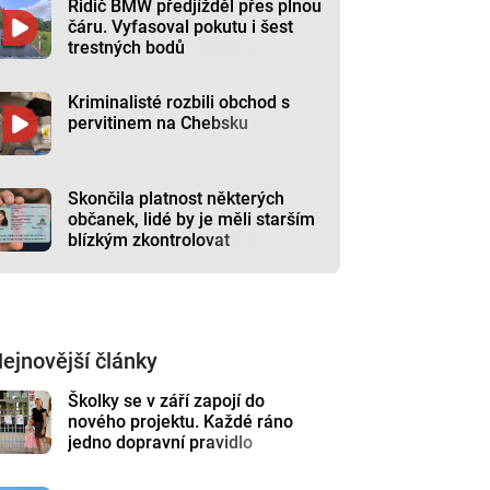
Řidič BMW předjížděl přes plnou
čáru. Vyfasoval pokutu i šest
trestných bodů
Kriminalisté rozbili obchod s
pervitinem na Chebsku
Skončila platnost některých
občanek, lidé by je měli starším
blízkým zkontrolovat
ejnovější články
Školky se v září zapojí do
nového projektu. Každé ráno
jedno dopravní pravidlo