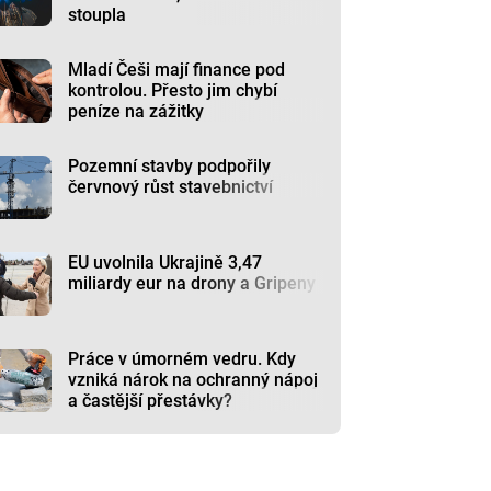
stoupla
Mladí Češi mají finance pod
kontrolou. Přesto jim chybí
peníze na zážitky
Pozemní stavby podpořily
červnový růst stavebnictví
EU uvolnila Ukrajině 3,47
miliardy eur na drony a Gripeny
Práce v úmorném vedru. Kdy
vzniká nárok na ochranný nápoj
a častější přestávky?