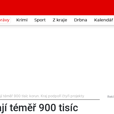
rávy
Krimi
Sport
Z kraje
Drbna
Kalendář 
jí téměř 900 tisíc korun. Kraj podpoří čtyři projekty
jí téměř 900 tisíc