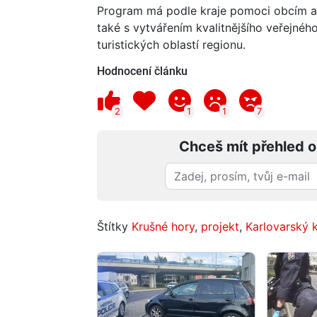
Program má podle kraje pomoci obcím a 
také s vytvářením kvalitnějšího veřejnéh
turistických oblastí regionu.
Hodnocení článku
2
1
1
7
Chceš mít přehled o
Štítky
Krušné hory
,
projekt
,
Karlovarský k