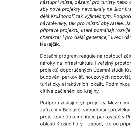
nástupní místa, zázemí pro turisty nebo d
aby nové projekty nevznikaly na úkor kraj
dělá Krušnohoří tak výjimečným. Podpoře
návštěvníky, tak pro místní obyvatele. J
přípravě projektů, které pomáhají rozvíj
charakter i pro další generace,“
uvedl ná
Hurajčík
.
Dotační program reaguje na rostoucí záje
nároky na infrastrukturu i veřejný prosto
projektů doporučených Územní studií Kru
budování parkovišť, nouzových nocovišť
turisticky atraktivních lokalit. Podmínkou
citlivé začlenění do krajiny.
Podporu získají čtyři projekty. Mezi nimi
zařízení v Bublavě, vybudování převléká
projektové dokumentace parkoviště v Pře
oblasti Krušné hory – západ, kterou přip