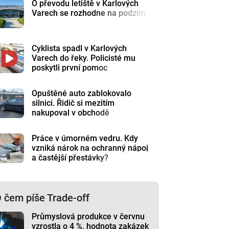
O převodu letiště v Karlových
Varech se rozhodne na podzim
Cyklista spadl v Karlových
Varech do řeky. Policisté mu
poskytli první pomoc
Opuštěné auto zablokovalo
silnici. Řidič si mezitím
nakupoval v obchodě
Práce v úmorném vedru. Kdy
vzniká nárok na ochranný nápoj
a častější přestávky?
 čem píše Trade-off
Průmyslová produkce v červnu
vzrostla o 4 %, hodnota zakázek