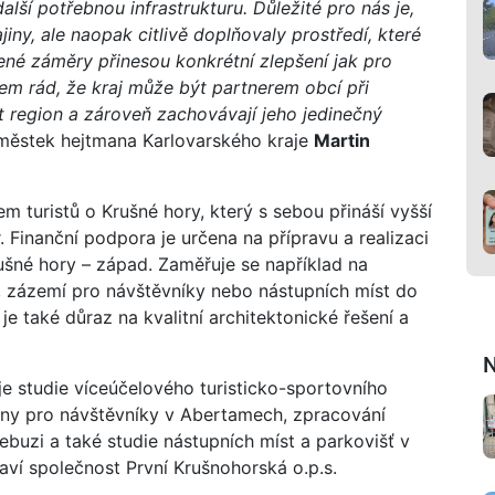
alší potřebnou infrastrukturu. Důležité pro nás je,
iny, ale naopak citlivě doplňovaly prostředí, které
né záměry přinesou konkrétní zlepšení jak pro
sem rád, že kraj může být partnerem obcí při
et region a zároveň zachovávají jeho jedinečný
městek hejtmana Karlovarského kraje
Martin
m turistů o Krušné hory, který s sebou přináší vyšší
r. Finanční podpora je určena na přípravu a realizaci
šné hory – západ. Zaměřuje se například na
, zázemí pro návštěvníky nebo nástupních míst do
 je také důraz na kvalitní architektonické řešení a
N
 je studie víceúčelového turisticko-sportovního
rny pro návštěvníky v Abertamech, zpracování
buzi a také studie nástupních míst a parkovišť v
raví společnost První Krušnohorská o.p.s.