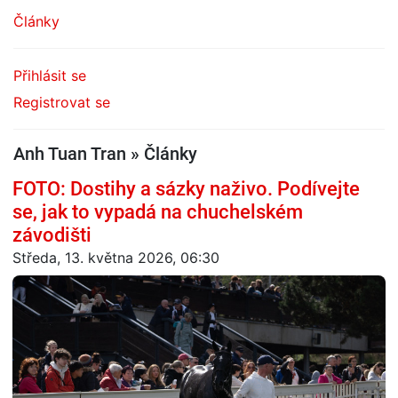
Články
Přihlásit se
Registrovat se
Anh Tuan Tran » Články
FOTO: Dostihy a sázky naživo. Podívejte
se, jak to vypadá na chuchelském
závodišti
Středa, 13. května 2026, 06:30