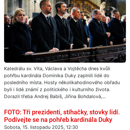
Katedrálu sv. Víta, Václava a Vojtěcha dnes kvůli
pohřbu kardinála Dominika Duky zaplnili lidé do
posledního místa. Hosty několikahodinového obřadu
byli i lidé známí z politického i kulturního života.
Dorazil třeba Andrej Babiš, Jiřina Bohdalová,...
FOTO: Tři prezidenti, stíhačky, stovky lidí.
Podívejte se na pohřeb kardinála Duky
Sobota, 15. listopadu 2025, 12:30