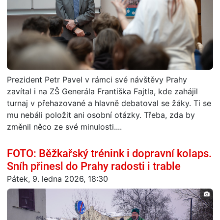
Prezident Petr Pavel v rámci své návštěvy Prahy
zavítal i na ZŠ Generála Františka Fajtla, kde zahájil
turnaj v přehazované a hlavně debatoval se žáky. Ti se
mu nebáli položit ani osobní otázky. Třeba, zda by
změnil něco ze své minulosti....
FOTO: Běžkařský trénink i dopravní kolaps.
Sníh přinesl do Prahy radosti i trable
Pátek, 9. ledna 2026, 18:30