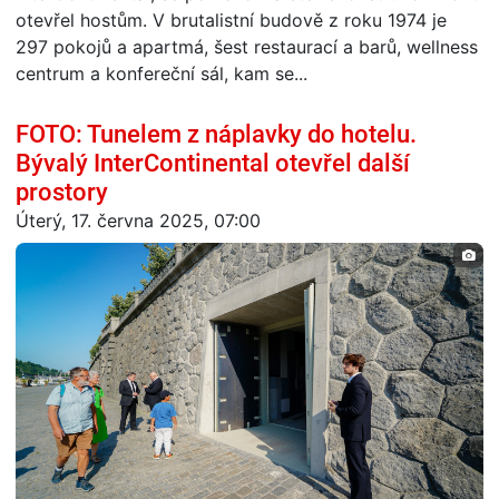
otevřel hostům. V brutalistní budově z roku 1974 je
297 pokojů a apartmá, šest restaurací a barů, wellness
centrum a konfereční sál, kam se...
FOTO: Tunelem z náplavky do hotelu.
Bývalý InterContinental otevřel další
prostory
Úterý, 17. června 2025, 07:00