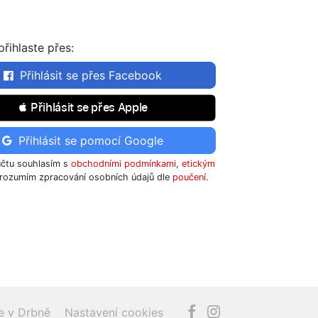
řihlaste přes:
Přihlásit se přes Facebook
 Přihlásit se přes Apple
Přihlásit se pomocí Google
účtu souhlasím s
obchodními podmínkami
,
etickým
rozumím zpracování osobních údajů dle
poučení
.
e v Drbně
Nastavení cookies