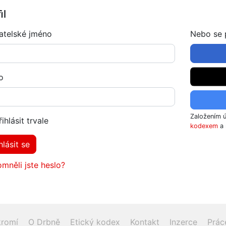
il
atelské jméno
Nebo se p
o
Založením 
řihlásit trvale
kodexem
a 
hlásit se
mněli jste heslo?
romí
O Drbně
Etický kodex
Kontakt
Inzerce
Prác