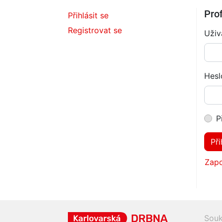
Prof
Přihlásit se
Registrovat se
Uživ
Hesl
P
Při
Zapo
Souk