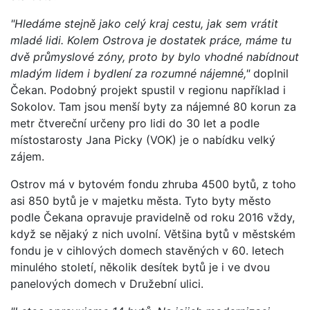
"Hledáme stejně jako celý kraj cestu, jak sem vrátit
mladé lidi. Kolem Ostrova je dostatek práce, máme tu
dvě průmyslové zóny, proto by bylo vhodné nabídnout
mladým lidem i bydlení za rozumné nájemné,"
doplnil
Čekan. Podobný projekt spustil v regionu například i
Sokolov. Tam jsou menší byty za nájemné 80 korun za
metr čtvereční určeny pro lidi do 30 let a podle
místostarosty Jana Picky (VOK) je o nabídku velký
zájem.
Ostrov má v bytovém fondu zhruba 4500 bytů, z toho
asi 850 bytů je v majetku města. Tyto byty město
podle Čekana opravuje pravidelně od roku 2016 vždy,
když se nějaký z nich uvolní. Většina bytů v městském
fondu je v cihlových domech stavěných v 60. letech
minulého století, několik desítek bytů je i ve dvou
panelových domech v Družební ulici.