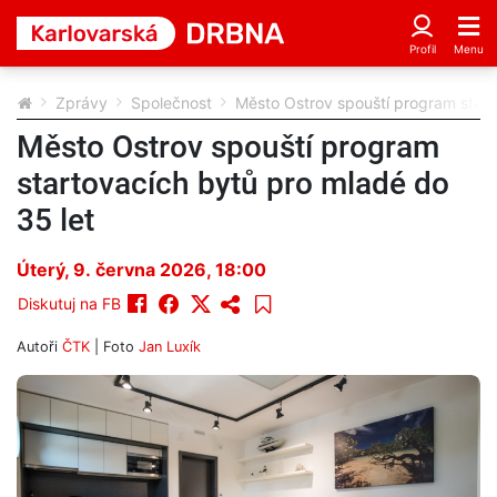
Zprávy
Společnost
Město Ostrov spouští program start
Město Ostrov spouští program
startovacích bytů pro mladé do
35 let
Úterý, 9. června 2026, 18:00
Diskutuj na FB
Autoři
ČTK
| Foto
Jan Luxík