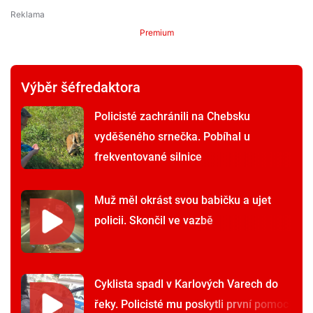
Premium
Výběr šéfredaktora
Policisté zachránili na Chebsku
vyděšeného srnečka. Pobíhal u
frekventované silnice
Muž měl okrást svou babičku a ujet
policii. Skončil ve vazbě
Cyklista spadl v Karlových Varech do
řeky. Policisté mu poskytli první pomoc