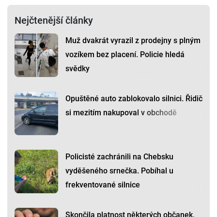
Nejčtenější články
Muž dvakrát vyrazil z prodejny s plným
vozíkem bez placení. Policie hledá
svědky
Opuštěné auto zablokovalo silnici. Řidič
si mezitím nakupoval v obchodě
Policisté zachránili na Chebsku
vyděšeného srnečka. Pobíhal u
frekventované silnice
Skončila platnost některých občanek,