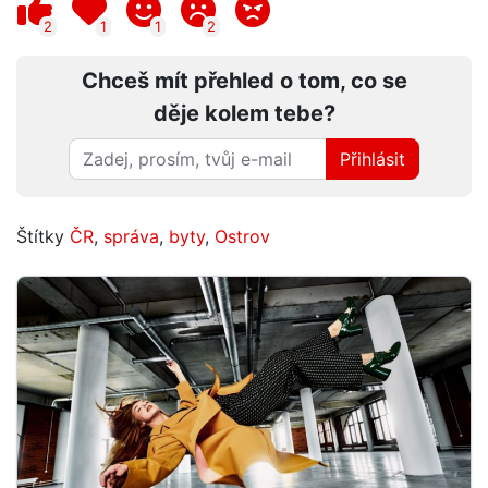
2
1
1
2
Chceš mít přehled o tom, co se
děje kolem tebe?
Přihlásit
Štítky
ČR
,
správa
,
byty
,
Ostrov