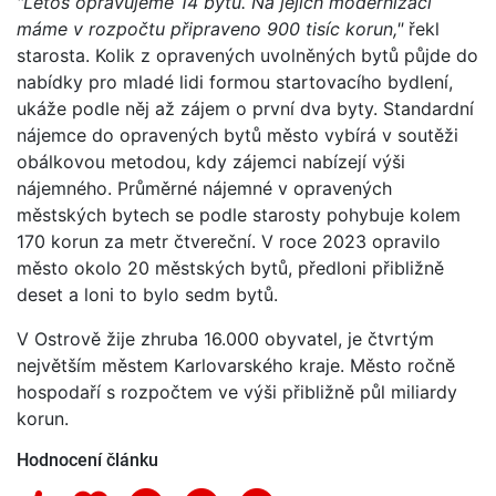
"Letos opravujeme 14 bytů. Na jejich modernizaci
máme v rozpočtu připraveno 900 tisíc korun,"
řekl
starosta. Kolik z opravených uvolněných bytů půjde do
nabídky pro mladé lidi formou startovacího bydlení,
ukáže podle něj až zájem o první dva byty. Standardní
nájemce do opravených bytů město vybírá v soutěži
obálkovou metodou, kdy zájemci nabízejí výši
nájemného. Průměrné nájemné v opravených
městských bytech se podle starosty pohybuje kolem
170 korun za metr čtvereční. V roce 2023 opravilo
město okolo 20 městských bytů, předloni přibližně
deset a loni to bylo sedm bytů.
V Ostrově žije zhruba 16.000 obyvatel, je čtvrtým
největším městem Karlovarského kraje. Město ročně
hospodaří s rozpočtem ve výši přibližně půl miliardy
korun.
Hodnocení článku