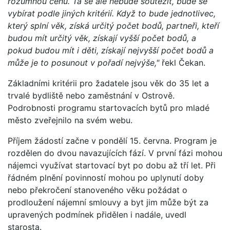
rozumnou cenu. Ta se ale nebude soutěžit, bude se
vybírat podle jiných kritérií. Když to bude jednotlivec,
který splní věk, získá určitý počet bodů, partneři, kteří
budou mít určitý věk, získají vyšší počet bodů, a
pokud budou mít i děti, získají nejvyšší počet bodů a
může je to posunout v pořadí nejvýše,"
řekl Čekan.
Základními kritérii pro žadatele jsou věk do 35 let a
trvalé bydliště nebo zaměstnání v Ostrově.
Podrobnosti programu startovacích bytů pro mladé
město zveřejnilo na svém webu.
Příjem žádostí začne v pondělí 15. června. Program je
rozdělen do dvou navazujících fází. V první fázi mohou
nájemci využívat startovací byt po dobu až tří let. Při
řádném plnění povinností mohou po uplynutí doby
nebo překročení stanoveného věku požádat o
prodloužení nájemní smlouvy a byt jim může být za
upravených podmínek přidělen i nadále, uvedl
starosta.