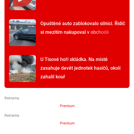
Opuštěné auto zablokovalo silnici. Řidič
si mezitím nakupoval v obchodě
U Tisové hoří skládka. Na místě
zasahuje devět jednotek hasičů, okolí
zahalil kouř
Premium
Premium