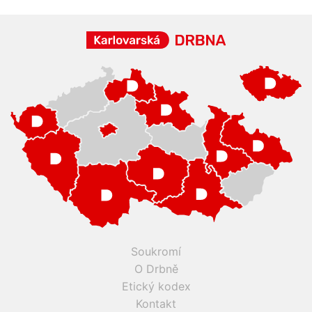
Soukromí
O Drbně
Etický kodex
Kontakt