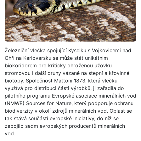
Železniční vlečka spojující Kyselku s Vojkovicemi nad
Ohří na Karlovarsku se může stát unikátním
biokoridorem pro kriticky ohroženou užovku
stromovou i další druhy vázané na stepní a křovinné
biotopy. Společnost Mattoni 1873, která vlečku
využívá pro distribuci části výrobků, ji zařadila do
pilotního programu Evropské asociace minerálních vod
(NMWE) Sources for Nature, který podporuje ochranu
biodiverzity v okolí zdrojů minerálních vod. Oblast se
tak stává součástí evropské iniciativy, do níž se
zapojilo sedm evropských producentů minerálních
vod.