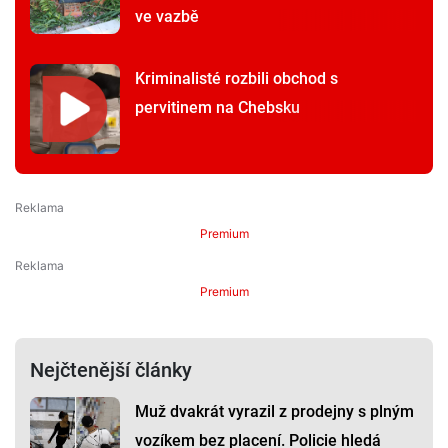
ve vazbě
Kriminalisté rozbili obchod s
pervitinem na Chebsku
Premium
Premium
Nejčtenější články
Muž dvakrát vyrazil z prodejny s plným
vozíkem bez placení. Policie hledá