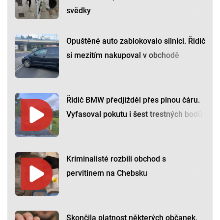
svědky
Opuštěné auto zablokovalo silnici. Řidič
si mezitím nakupoval v obchodě
Řidič BMW předjížděl přes plnou čáru.
Vyfasoval pokutu i šest trestných bodů
Kriminalisté rozbili obchod s
pervitinem na Chebsku
Skončila platnost některých občanek,