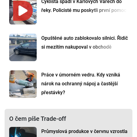
Cyklista spadl v Karlových Varech do
řeky. Policisté mu poskytli první pomoc
Opuštěné auto zablokovalo silnici. Řidič
si mezitím nakupoval v obchodě
Práce v úmorném vedru. Kdy vzniká
nárok na ochranný nápoj a častější
přestávky?
O čem píše Trade-off
Průmyslová produkce v červnu vzrostla