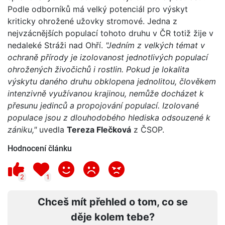
Podle odborníků má velký potenciál pro výskyt
kriticky ohrožené užovky stromové. Jedna z
nejvzácnějších populací tohoto druhu v ČR totiž žije v
nedaleké Stráži nad Ohří.
"Jedním z velkých témat v
ochraně přírody je izolovanost jednotlivých populací
ohrožených živočichů i rostlin. Pokud je lokalita
výskytu daného druhu obklopena jednolitou, člověkem
intenzivně využívanou krajinou, nemůže docházet k
přesunu jedinců a propojování populací. Izolované
populace jsou z dlouhodobého hlediska odsouzené k
zániku,"
uvedla
Tereza Flečková
z ČSOP.
Hodnocení článku
2
1
Chceš mít přehled o tom, co se
děje kolem tebe?