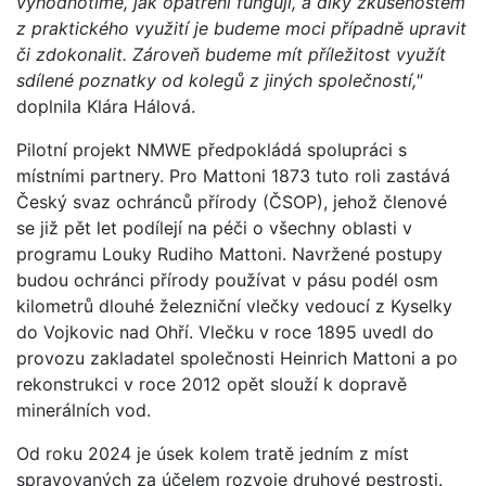
vyhodnotíme, jak opatření fungují, a díky zkušenostem
z praktického využití je budeme moci případně upravit
či zdokonalit. Zároveň budeme mít příležitost využít
sdílené poznatky od kolegů z jiných společností,"
doplnila Klára Hálová.
Pilotní projekt NMWE předpokládá spolupráci s
místními partnery. Pro Mattoni 1873 tuto roli zastává
Český svaz ochránců přírody (ČSOP), jehož členové
se již pět let podílejí na péči o všechny oblasti v
programu Louky Rudiho Mattoni. Navržené postupy
budou ochránci přírody používat v pásu podél osm
kilometrů dlouhé železniční vlečky vedoucí z Kyselky
do Vojkovic nad Ohří. Vlečku v roce 1895 uvedl do
provozu zakladatel společnosti Heinrich Mattoni a po
rekonstrukci v roce 2012 opět slouží k dopravě
minerálních vod.
Od roku 2024 je úsek kolem tratě jedním z míst
spravovaných za účelem rozvoje druhové pestrosti.