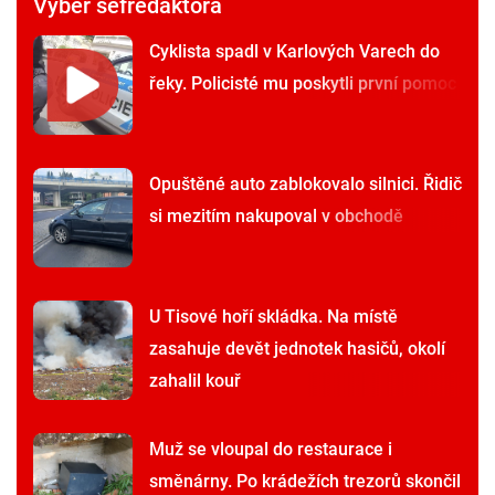
Výběr šéfredaktora
Cyklista spadl v Karlových Varech do
řeky. Policisté mu poskytli první pomoc
Opuštěné auto zablokovalo silnici. Řidič
si mezitím nakupoval v obchodě
U Tisové hoří skládka. Na místě
zasahuje devět jednotek hasičů, okolí
zahalil kouř
Muž se vloupal do restaurace i
směnárny. Po krádežích trezorů skončil