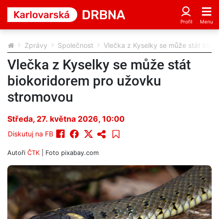
Zprávy
Společnost
Vlečka z Kyselky se může stát bio
Vlečka z Kyselky se může stát
biokoridorem pro užovku
stromovou
Středa, 27. května 2026, 10:00
Diskutuj na FB
Autoři
ČTK
| Foto
pixabay.com