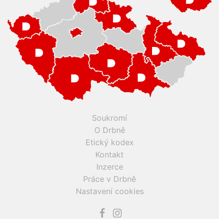
Soukromí
O Drbně
Etický kodex
Kontakt
Inzerce
Práce v Drbně
Nastavení cookies