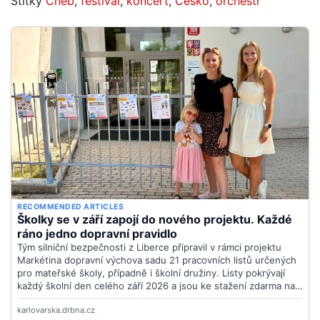
Štítky
Cheb
,
festival
,
koncert
,
Česko
,
orchestr