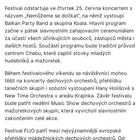
Festival odstartuje ve čtvrtek 25. června koncertem s
názvem „Nemůžeme se dočkat“, na němž vystoupí
Balkan Party Band a skupina Koala. Hlavní program
začne v pátek slavnostním zahajovacím ceremoniálem
za účasti všech účinkujících souborů, zástupců města i
dalších hostů. Součástí programu bude tradiční průvod
centrem Chebu, které zaplní stovky mladých
hudebníků a mažoretek.
Během festivalového víkendu se návštěvníci mohou
těšit na koncerty dechových orchestrů, přehlídku
tanečních skupin i sobotní vystoupení Hany Holišové s
New Time Orchestra v areálu Krajinka. Závěr festivalu
bude patřit nedělní Music Show dechových orchestrů a
mažoretkových skupin, která vyvrcholí slavnostním
zakončením celé akce.
Festival FIJO patří mezi nejvýznamnější evropské
přehlídky mládežnických dechových orchestrů. Od