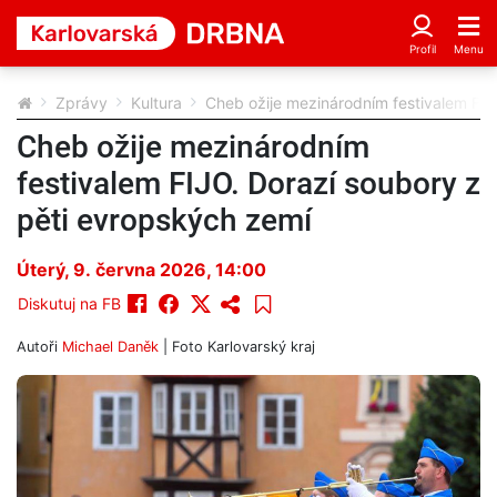
Zprávy
Kultura
Cheb ožije mezinárodním festivalem FIJ
Cheb ožije mezinárodním
festivalem FIJO. Dorazí soubory z
pěti evropských zemí
Úterý, 9. června 2026, 14:00
Diskutuj na FB
Autoři
Michael Daněk
| Foto
Karlovarský kraj