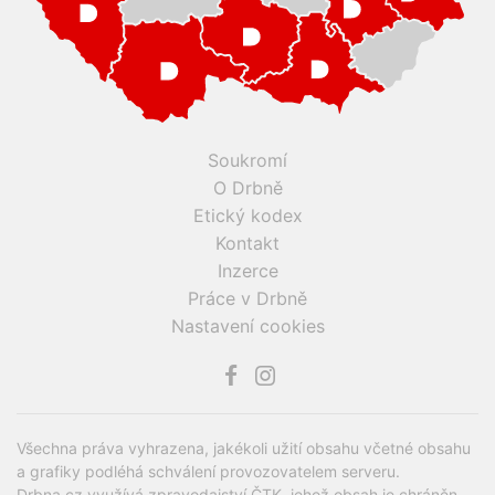
Soukromí
O Drbně
Etický kodex
Kontakt
Inzerce
Práce v Drbně
Nastavení cookies
Všechna práva vyhrazena, jakékoli užití obsahu včetné obsahu
a grafiky podléhá schválení provozovatelem serveru.
Drbna.cz využívá zpravodajství ČTK, jehož obsah je chráněn