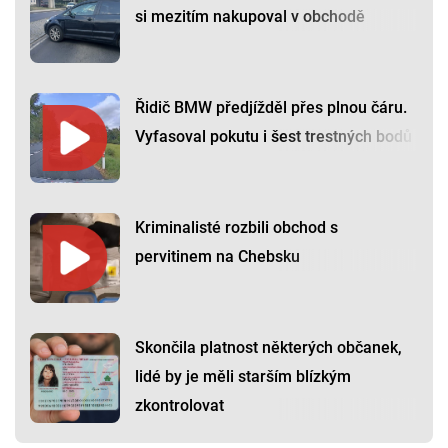
si mezitím nakupoval v obchodě
Řidič BMW předjížděl přes plnou čáru.
Vyfasoval pokutu i šest trestných bodů
Kriminalisté rozbili obchod s
pervitinem na Chebsku
Skončila platnost některých občanek,
lidé by je měli starším blízkým
zkontrolovat