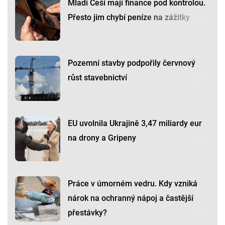
Mladí Češi mají finance pod kontrolou.
Přesto jim chybí peníze na zážitky
Pozemní stavby podpořily červnový
růst stavebnictví
EU uvolnila Ukrajině 3,47 miliardy eur
na drony a Gripeny
Práce v úmorném vedru. Kdy vzniká
nárok na ochranný nápoj a častější
přestávky?