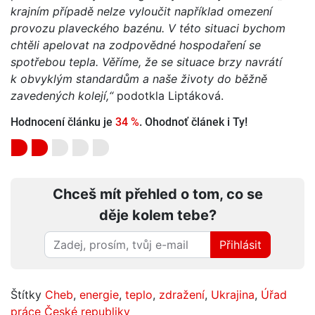
krajním případě nelze vyloučit například omezení
provozu plaveckého bazénu. V této situaci bychom
chtěli apelovat na zodpovědné hospodaření se
spotřebou tepla. Věříme, že se situace brzy navrátí
k obvyklým standardům a naše životy do běžně
zavedených kolejí,“
podotkla Liptáková.
Hodnocení článku je
34 %
. Ohodnoť článek i Ty!
Chceš mít přehled o tom, co se
děje kolem tebe?
Přihlásit
Štítky
Cheb
,
energie
,
teplo
,
zdražení
,
Ukrajina
,
Úřad
práce České republiky