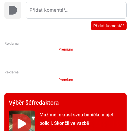
Přidat komentář
Premium
Premium
Výběr šéfredaktora
Muž měl okrást svou babičku a ujet
policii. Skončil ve vazbě