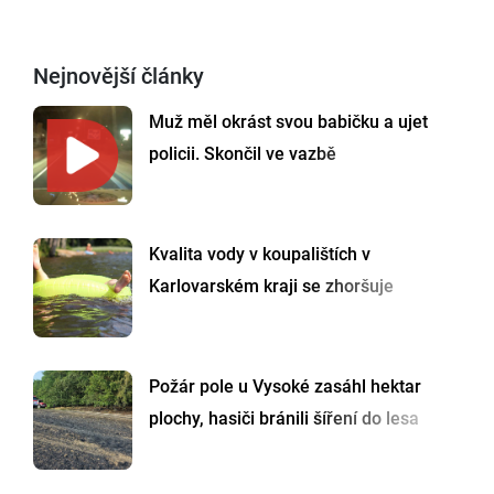
Nejnovější články
Muž měl okrást svou babičku a ujet
policii. Skončil ve vazbě
Kvalita vody v koupalištích v
Karlovarském kraji se zhoršuje
Požár pole u Vysoké zasáhl hektar
plochy, hasiči bránili šíření do lesa