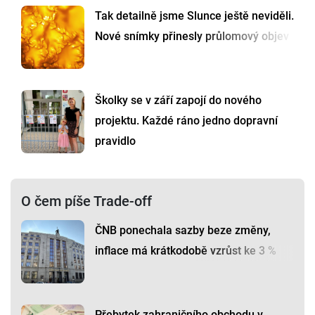
Tak detailně jsme Slunce ještě neviděli.
Nové snímky přinesly průlomový objev
Školky se v září zapojí do nového
projektu. Každé ráno jedno dopravní
pravidlo
O čem píše Trade-off
ČNB ponechala sazby beze změny,
inflace má krátkodobě vzrůst ke 3 %
Přebytek zahraničního obchodu v