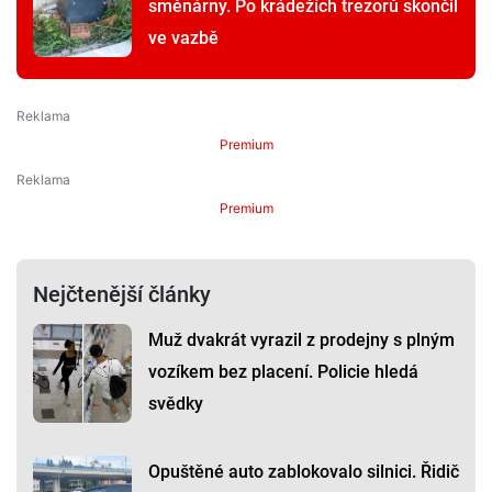
směnárny. Po krádežích trezorů skončil
ve vazbě
Premium
Premium
Nejčtenější články
Muž dvakrát vyrazil z prodejny s plným
vozíkem bez placení. Policie hledá
svědky
Opuštěné auto zablokovalo silnici. Řidič