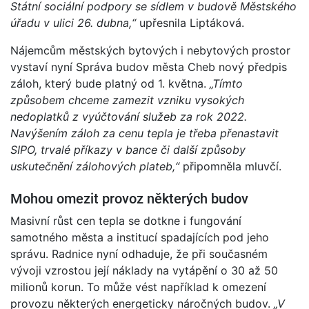
Státní sociální podpory se sídlem v budově Městského
úřadu v ulici 26. dubna,“
upřesnila Liptáková.
Nájemcům městských bytových i nebytových prostor
vystaví nyní Správa budov města Cheb nový předpis
záloh, který bude platný od 1. května.
„Tímto
způsobem chceme zamezit vzniku vysokých
nedoplatků z vyúčtování služeb za rok 2022.
Navýšením záloh za cenu tepla je třeba přenastavit
SIPO, trvalé příkazy v bance či další způsoby
uskutečnění zálohových plateb,“
připomněla mluvčí.
Mohou omezit provoz některých budov
Masivní růst cen tepla se dotkne i fungování
samotného města a institucí spadajících pod jeho
správu. Radnice nyní odhaduje, že při současném
vývoji vzrostou její náklady na vytápění o 30 až 50
milionů korun. To může vést například k omezení
provozu některých energeticky náročných budov.
„V