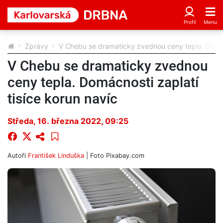
Zprávy
V Chebu se dramaticky zvednou ceny tepla. Domácn
V Chebu se dramaticky zvednou
ceny tepla. Domácnosti zaplatí
tisíce korun navíc
Středa, 16. března 2022, 09:25
Autoři
František Linduška
| Foto
Pixabay.com