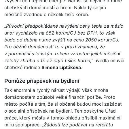
zvýšení cen tepelné energie. Nárůst se nejvíce dotkne
chebských domácností a firem. Náklady se jim
měsíčně zvednou o několik tisíc korun.
„Původní předpokládané navýšení ceny tepla za měsíc
únor vycházelo na 852 korun/GJ bez DPH, to však
bude od dubna nutné zvýšit na cenu 2050 korun/GJ.
Pro běžné domácnosti to v praxi znamená, že
v porovnání s loňským rokem vzrostou jejich měsíční
zálohy zhruba o tři až čtyři tisíce korun,“
uvedla mluvčí
chebské radnice
Simona Liptáková
.
Pomůže příspěvek na bydlení
Tak enormní a rychlý nárůst výdajů však mnoha
domácnostem způsobí velké finanční potíže. Proto
město počítá s tím, že si občané budou moci zažádat
o sociální příspěvek na bydlení. Ten poskytne Úřad
práce, který městu v tomto ohledu přislíbil maximální
míru spolupráce.
„Žádosti lze podávat na referátu