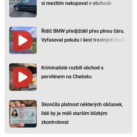
si mezitím nakupoval v obchodě
Řidič BMW předjížděl přes plnou čáru.
Vyfasoval pokutu i šest trestných bodů
Kriminalisté rozbili obchod s
pervitinem na Chebsku
Skončila platnost některých občanek,
lidé by je měli starším blízkým
zkontrolovat