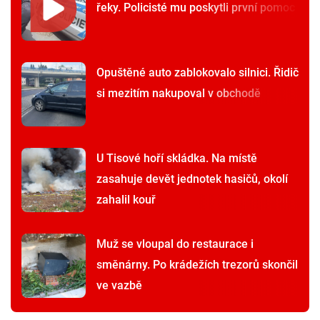
řeky. Policisté mu poskytli první pomoc
Opuštěné auto zablokovalo silnici. Řidič
si mezitím nakupoval v obchodě
U Tisové hoří skládka. Na místě
zasahuje devět jednotek hasičů, okolí
zahalil kouř
Muž se vloupal do restaurace i
směnárny. Po krádežích trezorů skončil
ve vazbě