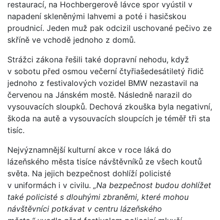
restaurací, na Hochbergerově lávce spor vyústil v
napadení skleněnými lahvemi a poté i hasičskou
proudnicí. Jeden muž pak odcizil uschované pečivo ze
skříně ve vchodě jednoho z domů.
Strážci zákona řešili také dopravní nehodu, když
v sobotu před osmou večerní čtyřiašedesátiletý řidič
jednoho z festivalových vozidel BMW nezastavil na
červenou na Jánském mostě. Následně narazil do
vysouvacích sloupků. Dechová zkouška byla negativní,
škoda na autě a vysouvacích sloupcích je téměř tři sta
tisíc.
Nejvýznamnější kulturní akce v roce láká do
lázeňského města tisíce návštěvníků ze všech koutů
světa. Na jejich bezpečnost dohlíží policisté
v uniformách i v civilu.
„Na bezpečnost budou dohlížet
také policisté s dlouhými zbraněmi, které mohou
návštěvníci potkávat v centru lázeňského