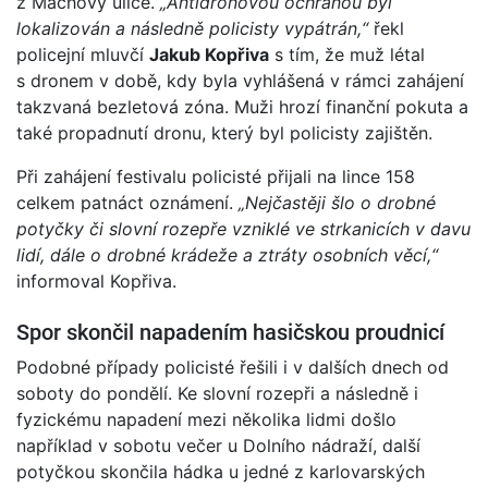
z Máchovy ulice.
„Antidronovou ochranou byl
lokalizován a následně policisty vypátrán,“
řekl
policejní mluvčí
Jakub Kopřiva
s tím, že muž létal
s dronem v době, kdy byla vyhlášená v rámci zahájení
takzvaná bezletová zóna. Muži hrozí finanční pokuta a
také propadnutí dronu, který byl policisty zajištěn.
Při zahájení festivalu policisté přijali na lince 158
celkem patnáct oznámení.
„Nejčastěji šlo o drobné
potyčky či slovní rozepře vzniklé ve strkanicích v davu
lidí, dále o drobné krádeže a ztráty osobních věcí,“
informoval Kopřiva.
Spor skončil napadením hasičskou proudnicí
Podobné případy policisté řešili i v dalších dnech od
soboty do pondělí. Ke slovní rozepři a následně i
fyzickému napadení mezi několika lidmi došlo
například v sobotu večer u Dolního nádraží, další
potyčkou skončila hádka u jedné z karlovarských