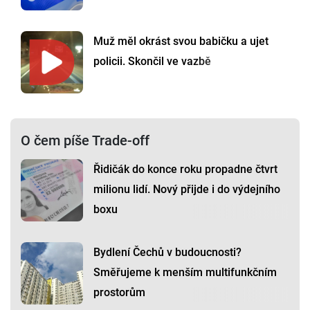
Muž měl okrást svou babičku a ujet
policii. Skončil ve vazbě
O čem píše Trade-off
Řidičák do konce roku propadne čtvrt
milionu lidí. Nový přijde i do výdejního
boxu
Bydlení Čechů v budoucnosti?
Směřujeme k menším multifunkčním
prostorům