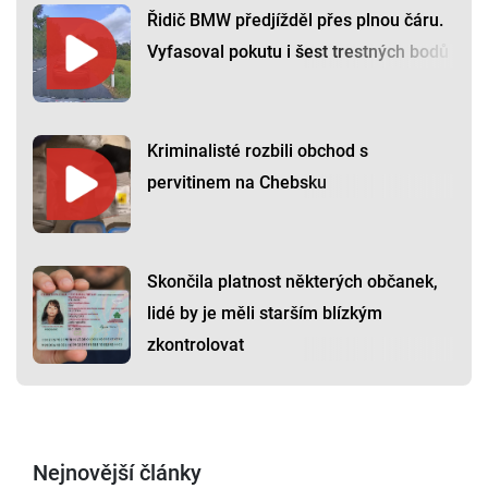
Řidič BMW předjížděl přes plnou čáru.
Vyfasoval pokutu i šest trestných bodů
Kriminalisté rozbili obchod s
pervitinem na Chebsku
Skončila platnost některých občanek,
lidé by je měli starším blízkým
zkontrolovat
Nejnovější články