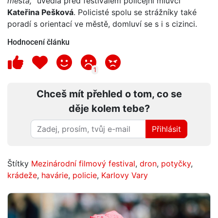
města,“
uvedla před festivalem policejní mluvčí
Kateřina Pešková
. Policisté spolu se strážníky také
poradí s orientací ve městě, domluví se s i s cizinci.
Hodnocení článku
1
Chceš mít přehled o tom, co se
děje kolem tebe?
Přihlásit
Štítky
Mezinárodní filmový festival
,
dron
,
potyčky
,
krádeže
,
havárie
,
policie
,
Karlovy Vary