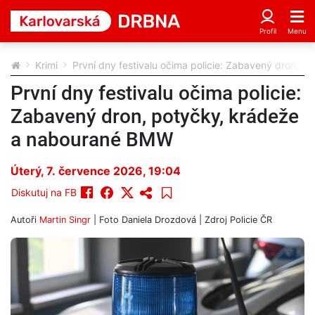
Krimi
První dny festivalu očima policie: Zabavený dron,
První dny festivalu očima policie:
Zabavený dron, potyčky, krádeže
a nabourané BMW
Úterý, 7. července 2026, 19:04
Diskutuj na FB
Autoři
Martin Singr
| Foto
Daniela Drozdová
| Zdroj
Policie ČR