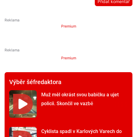
Přidat komentář
Premium
Premium
Výběr šéfredaktora
Muž měl okrást svou babičku a ujet
policii. Skončil ve vazbě
Cyklista spadl v Karlových Varech do