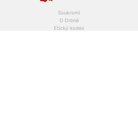
Soukromí
O Drbně
Etický kodex
Kontakt
Inzerce
Práce v Drbně
Nastavení cookies
Všechna práva vyhrazena, jakékoli užití obsahu včetné obsahu
a grafiky podléhá schválení provozovatelem serveru.
Drbna.cz využívá zpravodajství ČTK, jehož obsah je chráněn
autorským zákonem. Přepis, šíření či další zpřístupňování
tohoto obsahu či jeho částí veřejnosti, a to jakýmkoliv
způsobem, je bez předchozího souhlasu ČTK výslovně
zakázáno.