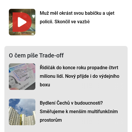
Muž měl okrást svou babičku a ujet
policii. Skončil ve vazbě
O čem píše Trade-off
Řidičák do konce roku propadne čtvrt
milionu lidí. Nový přijde i do výdejního
boxu
Bydlení Čechů v budoucnosti?
Směřujeme k menším multifunkčním
prostorům