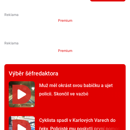
Premium
Premium
Výběr šéfredaktora
Muž měl okrást svou babičku a ujet
policii. Skončil ve vazbě
Cyklista spadl v Karlových Varech do
řeky. Policisté mu poskytli první pomoc