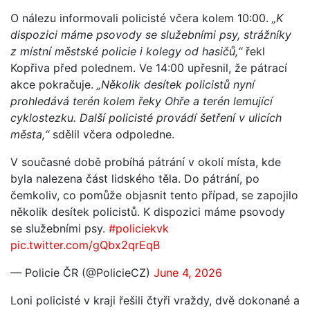
O nálezu informovali policisté včera kolem 10:00.
„K
dispozici máme psovody se služebními psy, strážníky
z místní městské policie i kolegy od hasičů,“
řekl
Kopřiva před polednem. Ve 14:00 upřesnil, že pátrací
akce pokračuje.
„Několik desítek policistů nyní
prohledává terén kolem řeky Ohře a terén lemující
cyklostezku. Další policisté provádí šetření v ulicích
města,“
sdělil včera odpoledne.
V současné době probíhá pátrání v okolí místa, kde
byla nalezena část lidského těla. Do pátrání, po
čemkoliv, co pomůže objasnit tento případ, se zapojilo
několik desítek policistů. K dispozici máme psovody
se služebními psy.
#policiekvk
pic.twitter.com/gQbx2qrEqB
— Policie ČR (@PolicieCZ)
June 4, 2026
Loni policisté v kraji řešili čtyři vraždy, dvě dokonané a