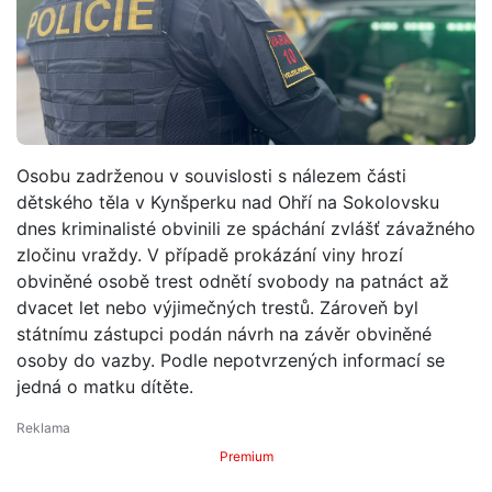
Osobu zadrženou v souvislosti s nálezem části
dětského těla v Kynšperku nad Ohří na Sokolovsku
dnes kriminalisté obvinili ze spáchání zvlášť závažného
zločinu vraždy. V případě prokázání viny hrozí
obviněné osobě trest odnětí svobody na patnáct až
dvacet let nebo výjimečných trestů. Zároveň byl
státnímu zástupci podán návrh na závěr obviněné
osoby do vazby. Podle nepotvrzených informací se
jedná o matku dítěte.
Premium