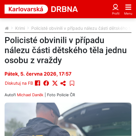
Krimi
Policisté obvinili v případu nálezu části dětského tě
Policisté obvinili v případu
nálezu části dětského těla jednu
osobu z vraždy
Pátek, 5. června 2026, 17:57
Diskutuj na FB
Autoři
Michael Daněk
| Foto
Policie ČR