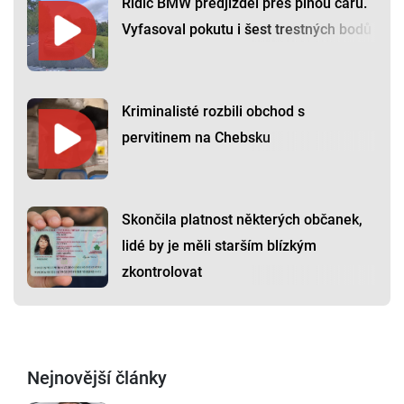
Řidič BMW předjížděl přes plnou čáru.
Vyfasoval pokutu i šest trestných bodů
Kriminalisté rozbili obchod s
pervitinem na Chebsku
Skončila platnost některých občanek,
lidé by je měli starším blízkým
zkontrolovat
Nejnovější články