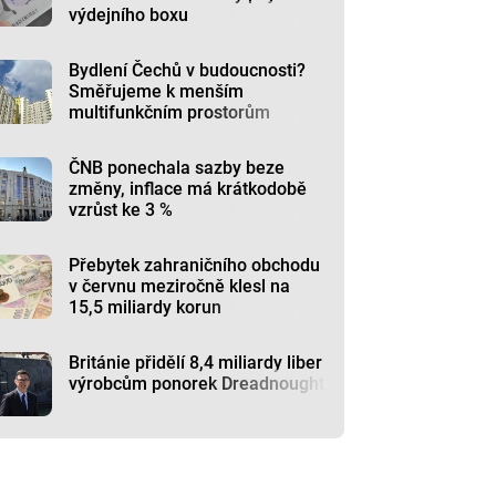
výdejního boxu
Bydlení Čechů v budoucnosti?
Směřujeme k menším
multifunkčním prostorům
ČNB ponechala sazby beze
změny, inflace má krátkodobě
vzrůst ke 3 %
Přebytek zahraničního obchodu
v červnu meziročně klesl na
15,5 miliardy korun
Británie přidělí 8,4 miliardy liber
výrobcům ponorek Dreadnought