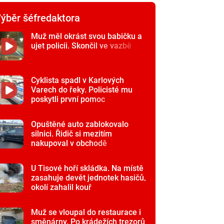
ýběr šéfredaktora
Muž měl okrást svou babičku a
ujet policii. Skončil ve vazbě
Cyklista spadl v Karlových
Varech do řeky. Policisté mu
poskytli první pomoc
Opuštěné auto zablokovalo
silnici. Řidič si mezitím
nakupoval v obchodě
U Tisové hoří skládka. Na místě
zasahuje devět jednotek hasičů,
okolí zahalil kouř
Muž se vloupal do restaurace i
směnárny. Po krádežích trezorů