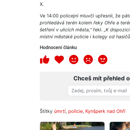
X.
Ve 14:00 policejní mluvčí upřesnil, že pá
prohledává terén kolem řeky Ohře a terén
šetření v ulicích města,“
řekl.
„K dispozic
místní městské policie i kolegy od hasičů
Hodnocení článku
Chceš mít přehled o
Štítky
úmrtí
,
policie
,
Kynšperk nad Ohří