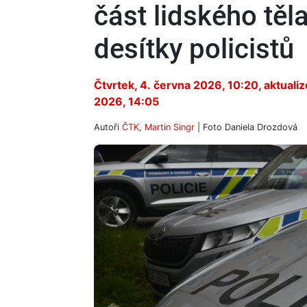
část lidského těl
desítky policistů
Čtvrtek, 4. června 2026, 10:20
, aktuali
2026, 14:05
Autoři
ČTK
,
Martin Singr
| Foto
Daniela Drozdová