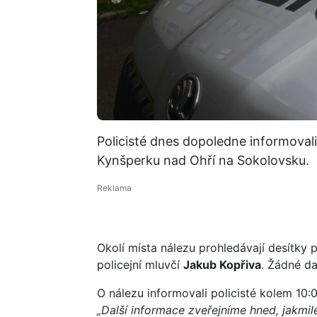
Policisté dnes dopoledne informovali n
Kynšperku nad Ohří na Sokolovsku.
Okolí místa nálezu prohledávají desítky pol
policejní mluvčí
Jakub Kopřiva
. Žádné da
O nálezu informovali policisté kolem 10:0
„Další informace zveřejníme hned, jakmile