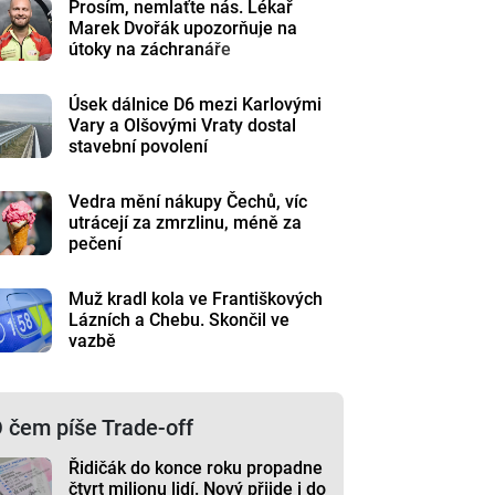
Prosím, nemlaťte nás. Lékař
Marek Dvořák upozorňuje na
útoky na záchranáře
Úsek dálnice D6 mezi Karlovými
Vary a Olšovými Vraty dostal
stavební povolení
Vedra mění nákupy Čechů, víc
utrácejí za zmrzlinu, méně za
pečení
Muž kradl kola ve Františkových
Lázních a Chebu. Skončil ve
vazbě
 čem píše Trade-off
Řidičák do konce roku propadne
čtvrt milionu lidí. Nový přijde i do