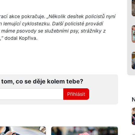
trací akce pokračuje.
„Několik desítek policistů nyní
 lemující cyklostezku. Další policisté provádí
i máme psovody se služebními psy, strážníky z
,“
dodal Kopřiva.
 tom, co se děje kolem tebe?
Přihlásit
N