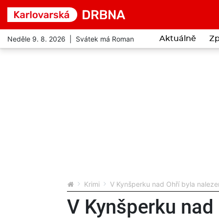
Neděle 9. 8. 2026 | Svátek má Roman
Aktuálně
Zp
Krimi
V Kynšperku nad Ohří byla nalezena
V Kynšperku nad 