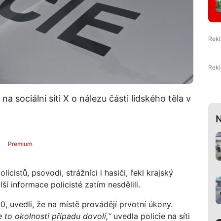
a sociální síti X o nálezu části lidského těla v
N
Premium
icistů, psovodi, strážníci i hasiči, řekl krajský
lší informace policisté zatím nesdělili.
0, uvedli, že na místě provádějí prvotní úkony.
 to okolnosti případu dovolí,“
uvedla policie na síti