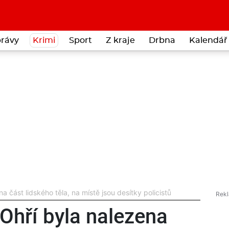
rávy
Krimi
Sport
Z kraje
Drbna
Kalendář 
 část lidského těla, na místě jsou desítky policistů
Ohří byla nalezena