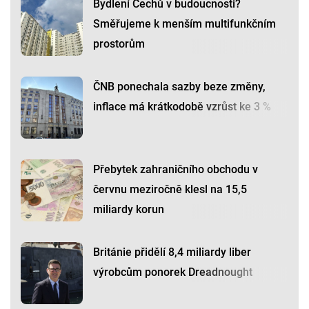
Bydlení Čechů v budoucnosti?
Směřujeme k menším multifunkčním
prostorům
ČNB ponechala sazby beze změny,
inflace má krátkodobě vzrůst ke 3 %
Přebytek zahraničního obchodu v
červnu meziročně klesl na 15,5
miliardy korun
Británie přidělí 8,4 miliardy liber
výrobcům ponorek Dreadnought