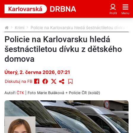
Krimi
Policie na Karlovarsku hledá šestnáctiletou dívku z
Policie na Karlovarsku hledá
šestnáctiletou dívku z dětského
domova
Úterý, 2. června 2026, 07:21
Diskutuj na FB
Autoři
ČTK
| Foto
Marie Buláková + Policie ČR (koláž)