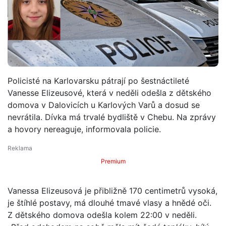
Policisté na Karlovarsku pátrají po šestnáctileté
Vanesse Elizeusové, která v neděli odešla z dětského
domova v Dalovicích u Karlových Varů a dosud se
nevrátila. Dívka má trvalé bydliště v Chebu. Na zprávy
a hovory nereaguje, informovala policie.
Premium
Vanessa Elizeusová je přibližně 170 centimetrů vysoká,
je štíhlé postavy, má dlouhé tmavé vlasy a hnědé oči.
Z dětského domova odešla kolem 22:00 v neděli.