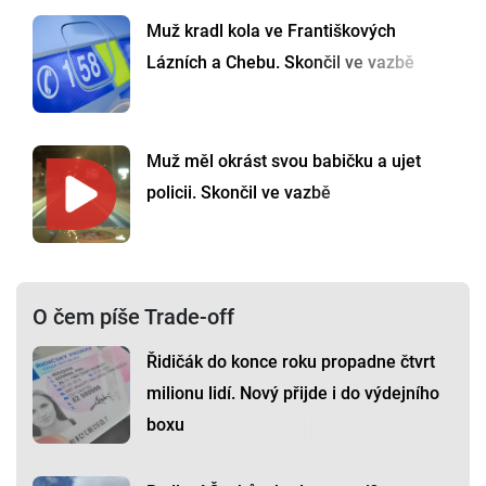
Muž kradl kola ve Františkových
Lázních a Chebu. Skončil ve vazbě
Muž měl okrást svou babičku a ujet
policii. Skončil ve vazbě
O čem píše Trade-off
Řidičák do konce roku propadne čtvrt
milionu lidí. Nový přijde i do výdejního
boxu