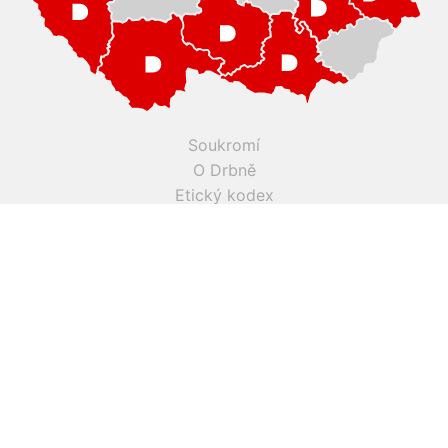
Soukromí
O Drbně
Etický kodex
Kontakt
Inzerce
Práce v Drbně
Nastavení cookies
Všechna práva vyhrazena, jakékoli užití obsahu včetné obsahu
a grafiky podléhá schválení provozovatelem serveru.
Drbna.cz využívá zpravodajství ČTK, jehož obsah je chráněn