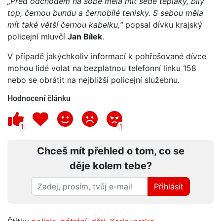
„Před odchodem na sobě měla mít šedé tepláky, bílý
top, černou bundu a černobílé tenisky. S sebou měla
mít také větší černou kabelku,“
popsal dívku krajský
policejní mluvčí
Jan Bílek
.
V případě jakýchkoliv informací k pohřešované dívce
mohou lidé volat na bezplatnou telefonní linku 158
nebo se obrátit na nejbližší policejní služebnu.
Hodnocení článku
1
1
Chceš mít přehled o tom, co se
děje kolem tebe?
Přihlásit