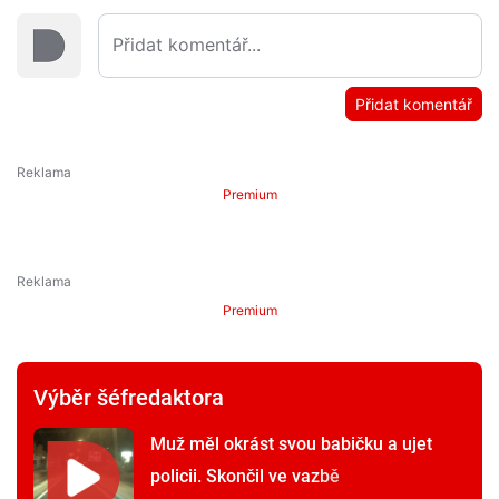
Přidat komentář
Premium
Premium
Výběr šéfredaktora
Muž měl okrást svou babičku a ujet
policii. Skončil ve vazbě