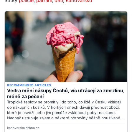
Štítky
policie
,
pátrání
,
děti
,
Karlovarsko